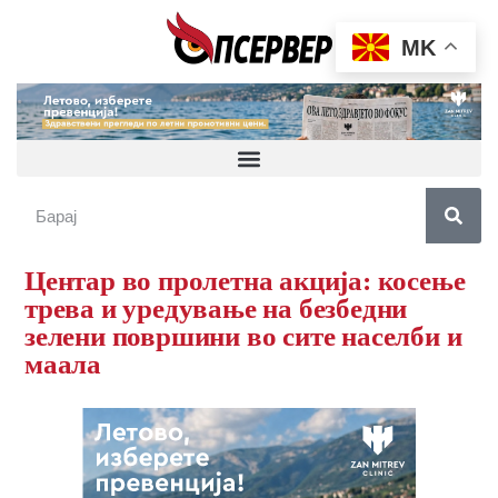
MK
Центар во пролетна акција: косење
трева и уредување на безбедни
зелени површини во сите населби и
маала