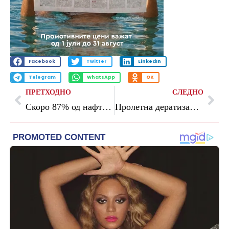
Facebook
Twitter
LinkedIn
Telegram
WhatsApp
OK
ПРЕТХОДНО
СЛЕДНО
Скоро 87% од нафтените деривати минатата година во Македонија биле увезени од Грција
Пролетна дератизација во општина Аеродром