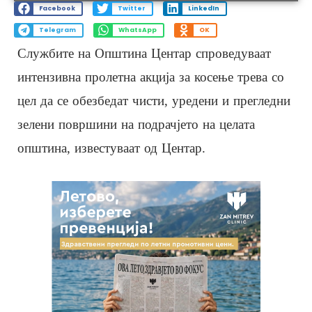
Facebook
Twitter
LinkedIn
Telegram
WhatsApp
OK
Службите на Општина Центар спроведуваат
интензивна пролетна акција за косење трева со
цел да се обезбедат чисти, уредени и прегледни
зелени површини на подрачјето на целата
општина, известуваат од Центар.