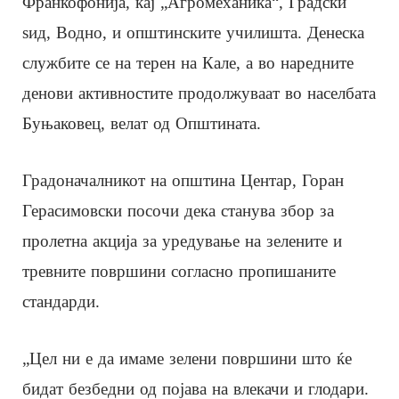
Франкофонија, кај „Агромеханика“, Градски
ѕид, Водно, и општинските училишта. Денеска
службите се на терен на Кале, а во наредните
денови активностите продолжуваат во населбата
Буњаковец, велат од Општината.
Градоначалникот на општина Центар, Горан
Герасимовски посочи дека станува збор за
пролетна акција за уредување на зелените и
тревните површини согласно пропишаните
стандарди.
„Цел ни е да имаме зелени површини што ќе
бидат безбедни од појава на влекачи и глодари.