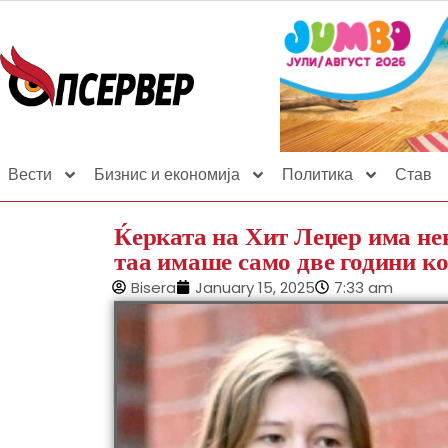
Вести
Бизнис и економија
Политика
Став
Ќерката на Хит Леџер има нев
таа имаше само две години к
Bisera
January 15, 2025
7:33 am