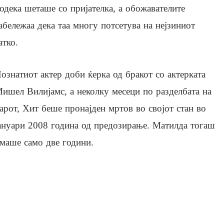
одека шеташе со пријателка, а обожавателите
абележаа дека таа многу потсетува на нејзиниот
атко.
ознатиот актер доби ќерка од бракот со актерката
ишел Вилијамс, а неколку месеци по разделбата на
арот, Хит беше пронајден мртов во својот стан во
ануари 2008 година од предозирање. Матилда тогаш
маше само две години.