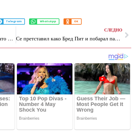
Telegram
WhatsApp
OK
СЛЕДНО
Северина се пофали со времето поминато на Малдивите, воодушеви со фотографии
Се претставил како Бред Пит и побарал пари за лекување: му уплатила 830.000 евра