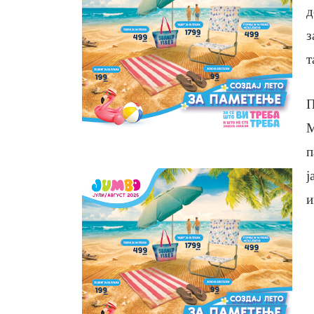
д
з
т
П
М
п
ј
и