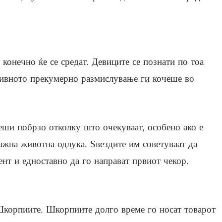
 конечно ќе се средат. Девиците се познати по тоа
нивното прекумерно размислување ги кочеше во
ши побрзо отколку што очекуваат, особено ако е
ажна животна одлука. Ѕвездите им советуваат да
нт и едноставно да го направат првиот чекор.
Шкорпиите. Шкорпиите долго време го носат товарот