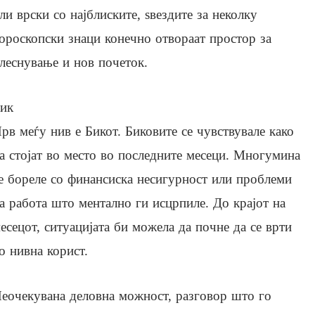
ли врски со најблиските, ѕвездите за неколку
ороскопски знаци конечно отвораат простор за
леснување и нов почеток.
ик
рв меѓу нив е Бикот. Биковите се чувствувале како
а стојат во место во последните месеци. Многумина
е бореле со финансиска несигурност или проблеми
а работа што ментално ги исцрпиле. До крајот на
есецот, ситуацијата би можела да почне да се врти
о нивна корист.
еочекувана деловна можност, разговор што го