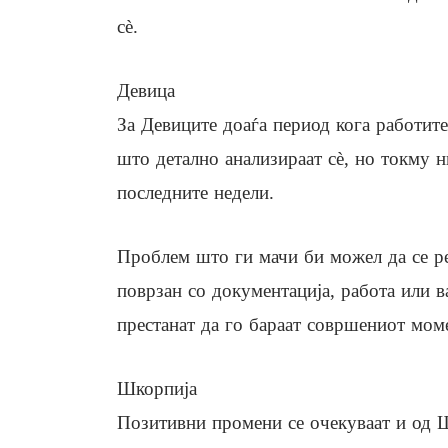
сè.
Девица
За Девиците доаѓа период кога работите
што детално анализираат сè, но токму 
последните недели.
Проблем што ги мачи би можел да се ре
поврзан со документација, работа или в
престанат да го бараат совршениот моме
Шкорпија
Позитивни промени се очекуваат и од 