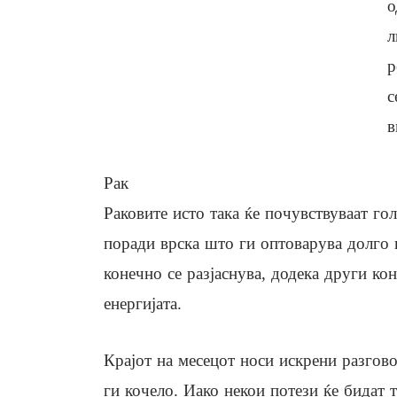
о
л
р
с
в
Рак
Раковите исто така ќе почувствуваат г
поради врска што ги оптоварува долго в
конечно се разјаснува, додека други ко
енергијата.
Крајот на месецот носи искрени разгово
ги кочело. Иако некои потези ќе бидат 