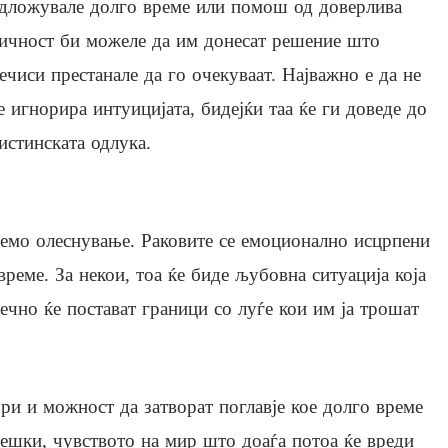
дложувале долго време или помош од доверлива
ичност би можеле да им донесат решение што
ечиси престанале да го очекуваат. Најважно е да не
е игнорира интуицијата, бидејќи таа ќе ги доведе до
истинската одлука.
олемо олеснување. Раковите се емоционално исцрпени
реме. За некои, тоа ќе биде љубовна ситуација која
нечно ќе постават граници со луѓе кои им ја трошат
ри и можност да затворат поглавје кое долго време
тешки, чувството на мир што доаѓа потоа ќе вреди