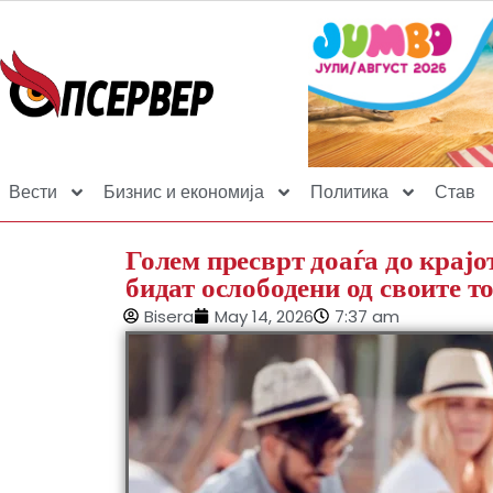
Вести
Бизнис и економија
Политика
Став
Голем пресврт доаѓа до крајо
бидат ослободени од своите т
Bisera
May 14, 2026
7:37 am