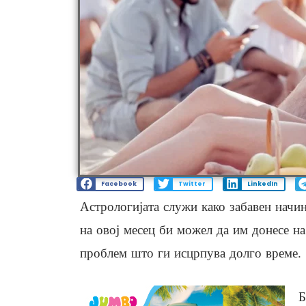
Facebook
Twitter
LinkedIn
Астрологијата служи како забавен начин
на овој месец би можел да им донесе на
проблем што ги исцрпува долго време.
Б