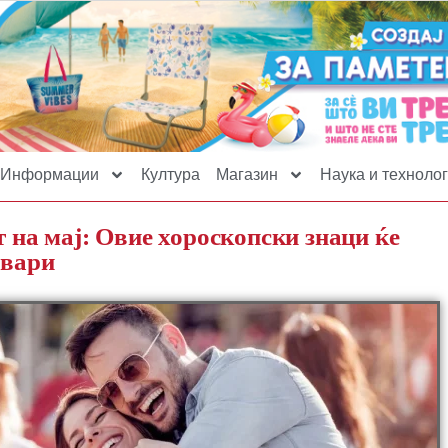
Информации
Култура
Магазин
Наука и технолог
т на мај: Овие хороскопски знаци ќе
овари