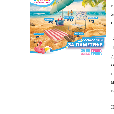
и
х
о
Б
П
д
с
н
м
в
Н