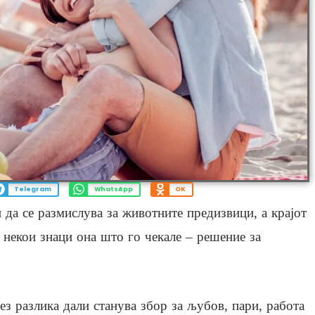
Telegram
WhatsApp
OK
 да се размислува за животните предизвици, а крајот
 некои знаци она што го чекале – решение за
ез разлика дали станува збор за љубов, пари, работа