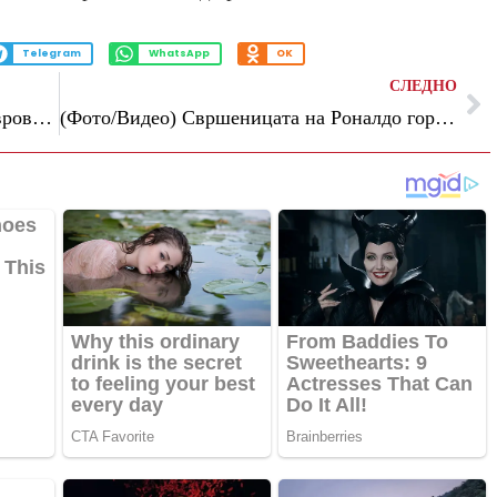
Telegram
WhatsApp
OK
СЛЕДНО
(Видео) Овогодишните фаворити на Евровизија се огласија со кратка порака откако стигнаа до финалето
(Фото/Видео) Свршеницата на Роналдо гордо се соблече пред камера