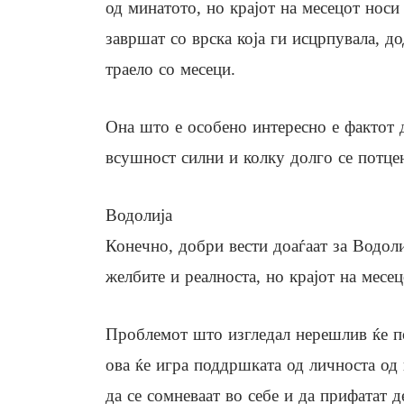
од минатото, но крајот на месецот нос
завршат со врска која ги исцрпувала, д
траело со месеци.
Она што е особено интересно е фактот 
всушност силни и колку долго се потцен
Водолија
Конечно, добри вести доаѓаат за Водол
желбите и реалноста, но крајот на месе
Проблемот што изгледал нерешлив ќе поч
ова ќе игра поддршката од личноста од 
да се сомневаат во себе и да прифатат д