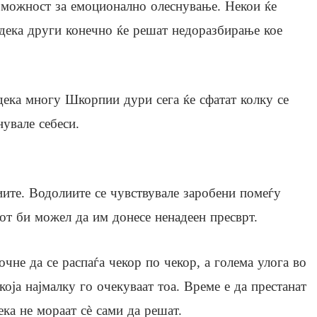
и можност за емоционално олеснување. Некои ќе
одека други конечно ќе решат недоразбирање кое
дека многу Шкорпии дури сега ќе сфатат колку се
увале себеси.
иите. Водолиите се чувствувале заробени помеѓу
цот би можел да им донесе ненадеен пресврт.
не да се распаѓа чекор по чекор, а голема улога во
која најмалку го очекуваат тоа. Време е да престанат
ека не мораат сè сами да решат.