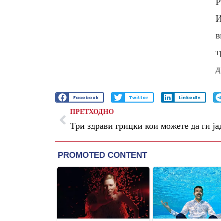
И
в
т
д
Facebook
Twitter
LinkedIn
ПРЕТХОДНО