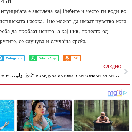
РИБИ
нтуицијата е засилена кај Рибите и често ги води во
истинската насока. Тие можат да имаат чувство кога
реба да пробаат нешто, а кај нив, почесто од
ругите, се случува и случајна среќа.
Telegram
WhatsApp
OK
СЛЕДНО
Tри здрави грицки кои можете да ги јадете без грижа на совест: Не додаваат ниту грам маснотии
„Јутјуб“ воведува автоматски ознаки за видеа генерирани со вештачка интелигенција