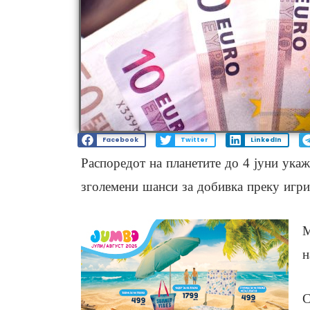
Facebook
Twitter
LinkedIn
Распоредот на планетите до 4 јуни укаж
зголемени шанси за добивка преку игри 
М
н