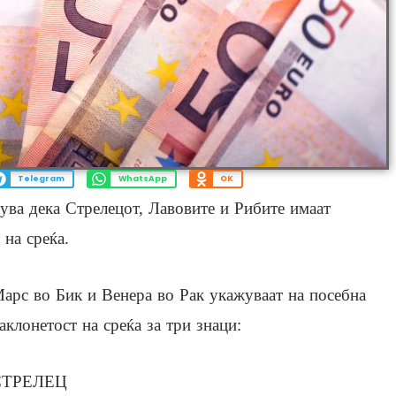
Telegram
WhatsApp
OK
ува дека Стрелецот, Лавовите и Рибите имаат
на среќа.
арс во Бик и Венера во Рак укажуваат на посебна
аклонетост на среќа за три знаци:
СТРЕЛЕЦ