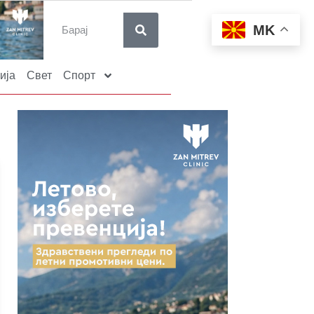
MK
ија
Свет
Спорт