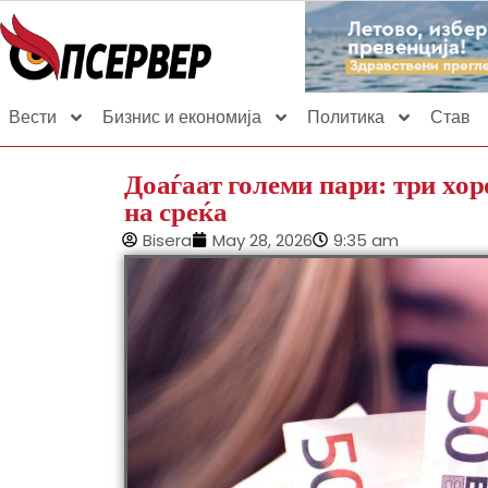
Вести
Бизнис и економија
Политика
Став
Доаѓаат големи пари: три хор
на среќа
Bisera
May 28, 2026
9:35 am