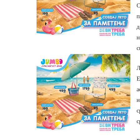
С
п
д
н
с
Е
а
и
с
с