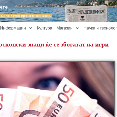
Информации
Култура
Магазин
Наука и технолог
оскопски знаци ќе се збогатат на игри