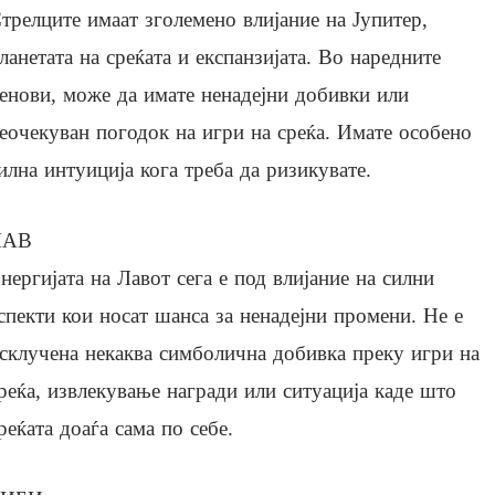
трелците имаат зголемено влијание на Јупитер,
ланетата на среќата и експанзијата. Во наредните
енови, може да имате ненадејни добивки или
еочекуван погодок на игри на среќа. Имате особено
илна интуиција кога треба да ризикувате.
ЛАВ
нергијата на Лавот сега е под влијание на силни
спекти кои носат шанса за ненадејни промени. Не е
склучена некаква симболична добивка преку игри на
реќа, извлекување награди или ситуација каде што
реќата доаѓа сама по себе.