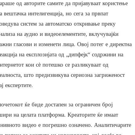
араше од авторите самите да пријавуваат користење
а вештачка интелигенција, но сега за првпат
оведува систем за автоматско откривање преку
нализа на аудио и видеоелементите, вклучувајќи
ажни гласови и изменети лица. Овој потег е директна
еакција на експлозијата од „дипфејк“ содржини на
нтернетот кои сè потешко се разликуваат од
еалноста, што предизвикува сериозна загриженост
ај експертите.
очетокот ќе биде достапен за ограничен број
шири на целата платформа. Креаторите ќе имаат
 нивното видео е погрешно означено. Аналитичарите