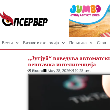
Вести
Бизнис и економија
Политика
Став
„Јутјуб“ воведува автоматски
вештачка интелигенција
Bisera
May 28, 2026
10:28 am