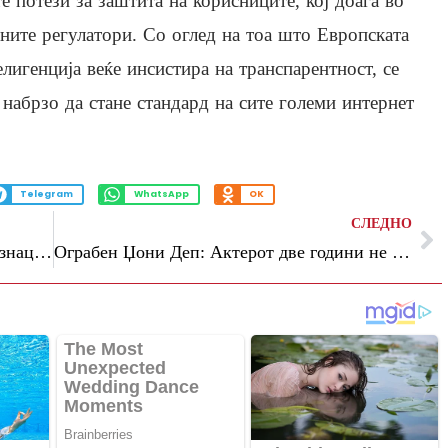
е потези за заштита на корисниците, кој доаѓа во
ните регулатори. Со оглед на тоа што Европската
елигенција веќе инсистира на транспарентност, се
набрзо да стане стандард на сите големи интернет
Telegram
WhatsApp
OK
СЛЕДНО
Доаѓаат големи пари: три хороскопски знаци ќе се збогатат на игри на среќа
Ограбен Џони Деп: Актерот две години не забележал дека му исчезнуваат пари