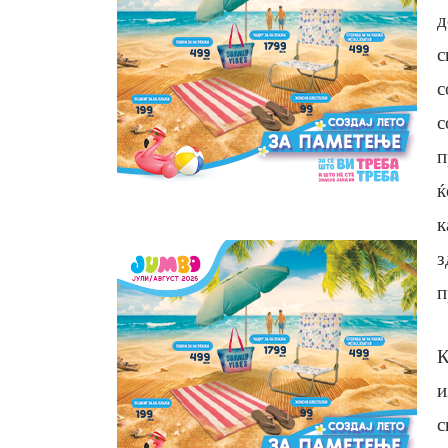
д
с
с
с
п
ќ
к
з
п
К
и
с