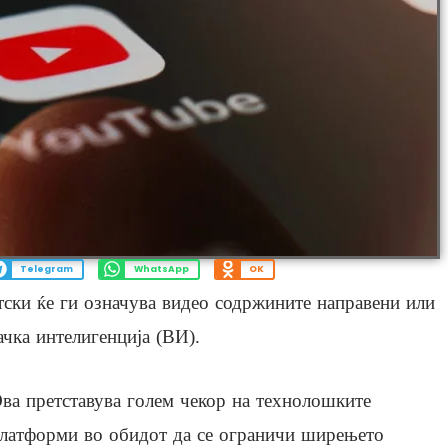
Telegram
WhatsApp
OK
атски ќе ги означува видео содржините направени или
чка интелигенција (ВИ).
ва претставува голем чекор на технолошките
латформи во обидот да се ограничи ширењето