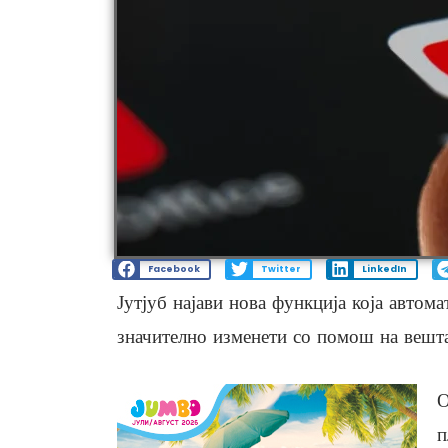
Facebook
Twitter
LinkedIn
Јутјуб најави нова функција која автом
значително изменети со помош на вешта
О
п