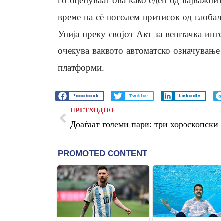
го оценуваат ова како еден од најважнит
време на сè поголем притисок од глобал
Унија преку својот Акт за вештачка инт
очекува ваквото автоматско означување 
платформи.
Facebook
Twitter
LinkedIn
ПРЕТХОДНО