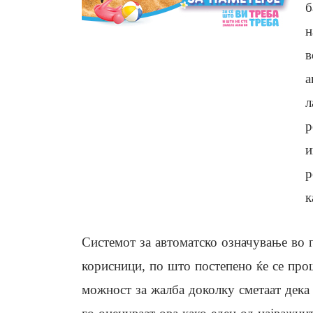
б
н
в
а
л
р
и
р
к
Системот за автоматско означување во п
корисници, по што постепено ќе се про
можност за жалба доколку сметаат дека