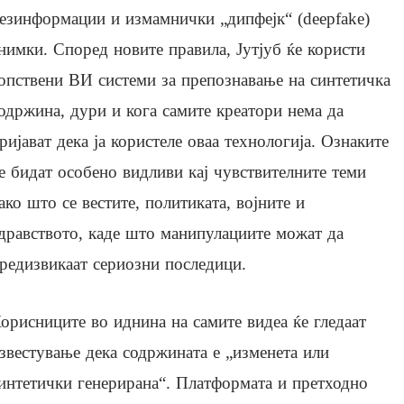
езинформации и измамнички „дипфејк“ (deepfake)
нимки. Според новите правила, Јутјуб ќе користи
опствени ВИ системи за препознавање на синтетичка
одржина, дури и кога самите креатори нема да
ријават дека ја користеле оваа технологија. Ознаките
е бидат особено видливи кај чувствителните теми
ако што се вестите, политиката, војните и
дравството, каде што манипулациите можат да
редизвикаат сериозни последици.
орисниците во иднина на самите видеа ќе гледаат
звестување дека содржината е „изменета или
интетички генерирана“. Платформата и претходно