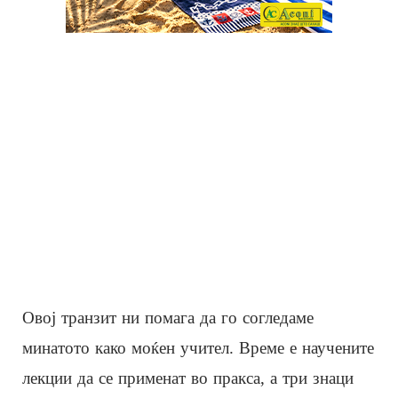
Овој транзит ни помага да го согледаме
минатото како моќен учител. Време е научените
лекции да се применат во пракса, а три знаци