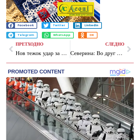
Facebook
Twitter
LinkedIn
Telegram
WhatsApp
OK
ПРЕТХОДНО
СЛЕДНО
Нов тежок удар за Бред: Захара Џоли го отфрли презимето Пит
Северина: Во друг живот ќе бидам Хајди во кломпи