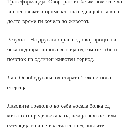
Трансформација: Овој транзит ќе им помогне да
ја препознаат и променат онаа една работа која
долго време ги кочела во животот.
Резултат: На другата страна од овој процес ги
чека подобра, понова верзија од самите себе и
почеток на одличен животен период.
Лав: Ослободување од старата болка и нова
енергија
Лавовите предолго во себе носеле болка од
минатото предизвикана од некоја личност или
ситуација која не излегла според нивните