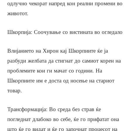
одлучно чекорат напред кон реални промени во
животот.
Шкорпија: Соочување со вистината во огледало
Влијанието на Хирон кај Шкорпиите ќе ја
разбуди желбата да стигнат до самиот корен на
проблемите кои ги мачат со години. На
Шкорпиите им е доста од носење на стариот
товар.
Трансформација: Во среда без страв ќе
погледнат длабоко во себе, ќе го прифатат она
што ќе го видат и ќе го започнат процесот на