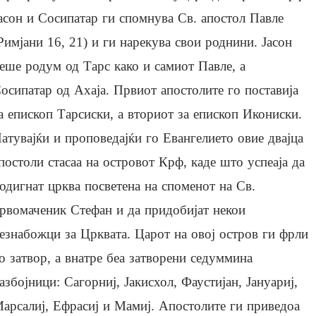
асон и Сосипатар ги спомнува Св. апостол Павле
Римјани 16, 21) и ги нарекува свои роднини. Јасон
еше родум од Тарс како и самиот Павле, а
осипатар од Ахаја. Првиот апостолите го поставија
а епископ Тарсиски, а вториот за епископ Икониски.
атувајќи и проповедајќи го Евангелието овие двајца
постоли стасаа на островот Крф, каде што успеаја да
одигнат црква посветена на споменот на Св.
рвомаченик Стефан и да придобијат некои
езнабожци за Црквата. Царот на овој остров ги фрли
о затвор, а внатре беа затворени седуммина
азбојници: Сагорниј, Јакисхол, Фаустијан, Јануариј,
арсалиј, Ефрасиј и Мамиј. Апостолите ги приведоа