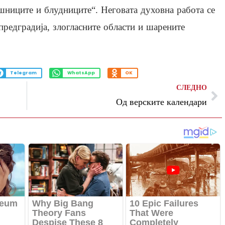
ешниците и блудниците“. Неговата духовна работа се
предградија, злогласните области и шарените
Telegram
WhatsApp
OK
СЛЕДНО
Од верските календари