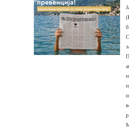
Ј
(
б
С
з
П
а
п
п
н
в
р
М