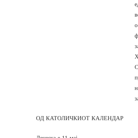
е
в
о
ф
з
Х
С
п
н
з
ОД КАТОЛИЧКИОТ КАЛЕНДАР
Денеска е 11 мај