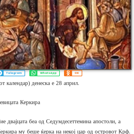
Telegram
WhatsApp
OK
т календар) денеска е 28 април.
девицата Керкира
ие двајцата беа од Седумдесеттемина апостоли, а
еркира му беше ќерка на некој цар од островот Крф.