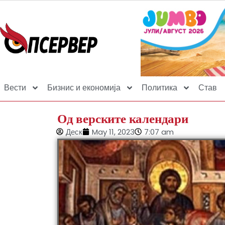
Вести
Бизнис и економија
Политика
Став
Од верските календари
Деск
May 11, 2023
7:07 am