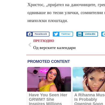
Христос, „пријател на даночниците, гр
одвиваше во тесни улички, сомнителни 
неаполски плоштади.
Facebook
Twitter
LinkedIn
ПРЕТХОДНО
Од верските календари