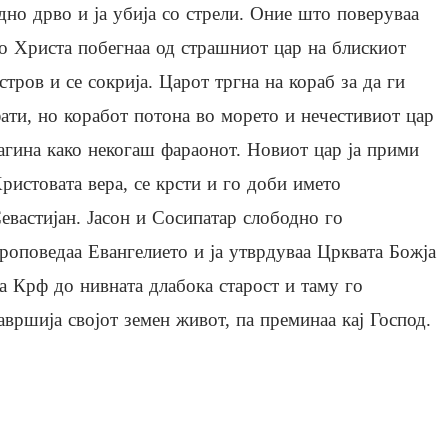
дно дрво и ја убија со стрели. Оние што поверуваа
о Христа побегнаа од страшниот цар на блискиот
стров и се сокрија. Царот тргна на кораб за да ги
ати, но коработ потона во морето и нечестивиот цар
агина како некогаш фараонот. Новиот цар ја прими
ристовата вера, се крсти и го доби името
евастијан. Јасон и Сосипатар слободно го
роповедаа Евангелието и ја утврдуваа Црквата Божја
а Крф до нивната длабока старост и таму го
авршија својот земен живот, па преминаа кај Господ.