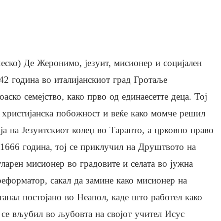
ско) Де Жеронимо, језуит, мисионер и социјален
42 година во италијанскиот град Гротаље
аско семејство, како прво од единаесетте деца. Тој
и христијанска побожност и веќе како момче решил
а на Језуитскиот колеџ во Таранто, а црковно право
 1666 година, тој се приклучил на Друштвото на
ларен мисионер во градовите и селата во јужна
реформатор, сакал да замине како мисионер на
танал постојано во Неапол, каде што работел како
 се вљубил во љубовта на својот учител Исус