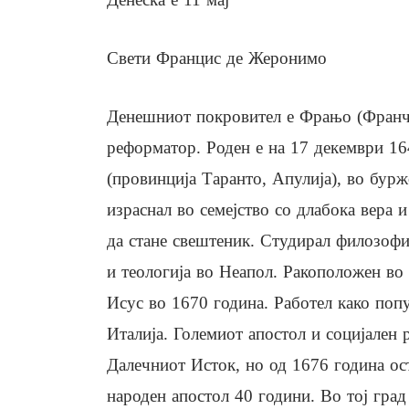
Свети Францис де Жеронимо
Денешниот покровител е Фрањо (Франче
реформатор. Роден е на 17 декември 16
(провинција Таранто, Апулија), во буржо
израснал во семејство со длабока вера 
да стане свештеник. Студирал филозофиј
и теологија во Неапол. Ракоположен во
Исус во 1670 година. Работел како попу
Италија. Големиот апостол и социјален 
Далечниот Исток, но од 1676 година ос
народен апостол 40 години. Во тој град