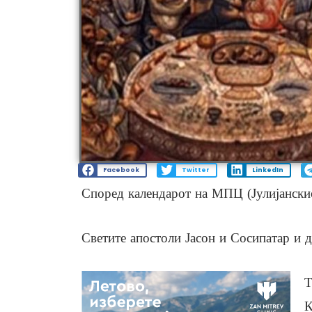
Facebook
Twitter
LinkedIn
Според календарот на МПЦ (Јулијанскио
Светите апостоли Јасон и Сосипатар и 
Т
К