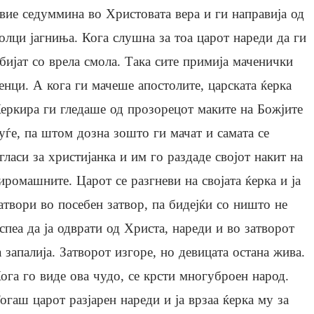
вие седуммина во Христовата вера и ги направија од
олци јагниња. Кога слушна за тоа царот нареди да ги
бијат со врела смола. Така сите примија маченички
енци. А кога ги мачеше апостолите, царската ќерка
еркира ги гледаше од прозорецот маките на Божјите
уѓе, па штом дозна зошто ги мачат и самата се
гласи за христијанка и им го раздаде својот накит на
иромашните. Царот се разгневи на својата ќерка и ја
атвори во посебен затвор, па бидејќи со ништо не
спеа да ја одврати од Христа, нареди и во затворот
а запалија. Затворот изгоре, но девицата остана жива.
ога го виде ова чудо, се крсти многуброен народ.
огаш царот разјарен нареди и ја врзаа ќерка му за