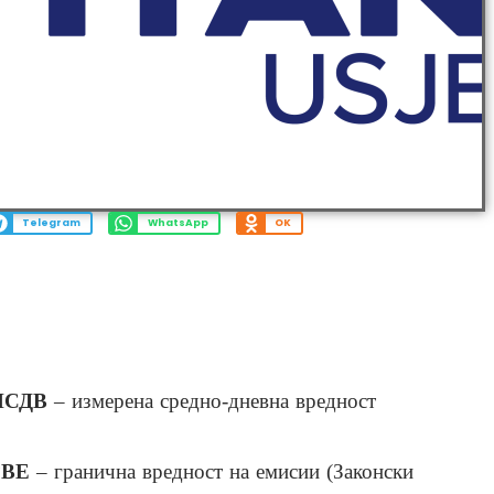
Telegram
WhatsApp
OK
ИСДВ
– измерена средно-дневна вредност
ГВЕ
– гранична вредност на емисии (Законски