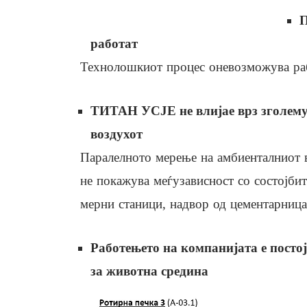
П
работат
Технолошкиот процес оневозможува раб
ТИТАН УСЈЕ не влијае врз зголему
воздухот
Паралелното мерење на амбиенталниот
не покажува меѓузависност со состојби
мерни станици, надвор од цементарница
Работењето на компанијата е посто
за животна средина