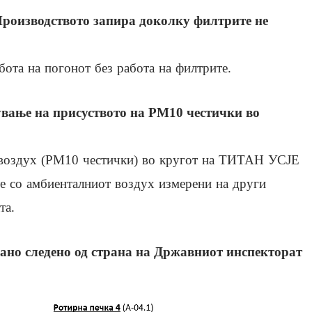
роизводството запира доколку филтрите не
ота на погонот без работа на филтрите.
вање на присуството на PM10 честички во
 воздух (PM10 честички) во кругот на ТИТАН УСЈЕ
те со амбиенталниот воздух измерени на други
та.
јано следено од страна на Државниот инспекторат