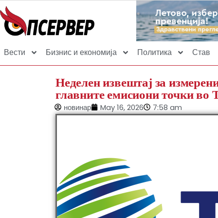
Вести
Бизнис и економија
Политика
Став
Неделен извештај за измерени
главните емисиони точки в
новинар
May 16, 2026
7:58 am