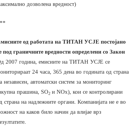
аксимално дозволена вредност)
**
мисиите од работата на ТИТАН УСЈЕ постојано
е под граничните вредности определени со Закон
д 2007 година, емисиите на ТИТАН УСЈЕ се
ониторираат 24 часа, 365 дена во годината од страна
а независен, автоматски систем за мониторинг
вкупна прашина, SO
и NOx), кои се контролирани
2
д страна на надлежните органи. Компанијата не е во
ожност на каков било начин да влијае врз
езултатите.