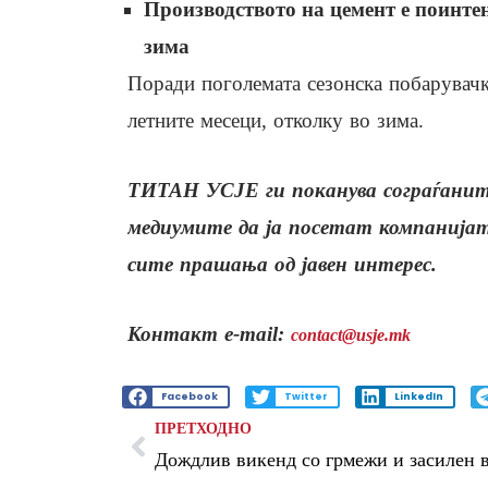
Производството на цемент е поинтен
зима
Поради поголемата сезонска побарувачк
летните месеци, отколку во зима.
ТИТАН
УСЈЕ ги поканува сограѓанит
медиумите да ја посетат компанијата
сите прашања од јавен интерес.
Контакт e-mail:
contact@usje.mk
Facebook
Twitter
LinkedIn
ПРЕТХОДНО
Дождлив викенд со грмежи и засилен 