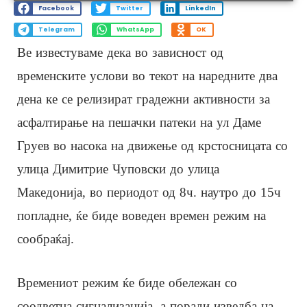
Facebook
Twitter
LinkedIn
Telegram
WhatsApp
OK
Ве известуваме дека во зависност од
временските услови во текот на наредните два
дена ке се релизират градежни активности за
асфалтирање на пешачки патеки на ул Даме
Груев во насока на движење од крстосницата со
улица Димитрие Чуповски до улица
Македонија, во периодот од 8ч. наутро до 15ч
попладне, ќе биде воведен времен режим на
сообраќај.
Времениот режим ќе биде обележан со
соодветна сигнализација, а поради изведба на