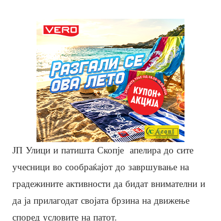
ЈП Улици и патишта Скопје апелира до сите
учесници во сообраќајот до завршување на
градежините активности да бидат внимателни и
да ја прилагодат својата брзина на движење
според условите на патот.