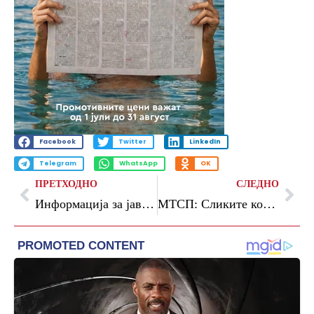
Facebook
Twitter
LinkedIn
Telegram
WhatsApp
OK
ПРЕТХОДНО
СЛЕДНО
Информација за јавноста (ЈП Лајка)
МТСП: Сликите кои се споделуваат за градинката „Детска Радост“ се од 2022 година кога во објектот имаше поплава, градинката е реновирана