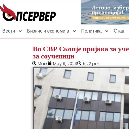
Вести
Бизнис и економија
Политика
Став
Во СВР Скопје пријава за уче
за соученици
Mark
May 9, 2023
5:22 pm