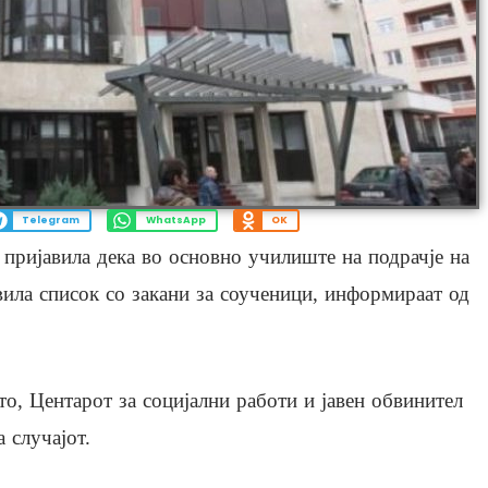
Telegram
WhatsApp
OK
пријавила дека во основно училиште на подрачје на
ила список со закани за соученици, информираат од
о, Центарот за социјални работи и јавен обвинител
 случајот.