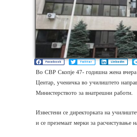
Facebook
Twitter
LinkedIn
Во СВР Скопје 47- годишна жена вчера 
Центар, ученичка во училиштето направ
Министерството за внатрешни работи.
Известени се директорката на училиштет
и се преземаат мерки за расчистување на