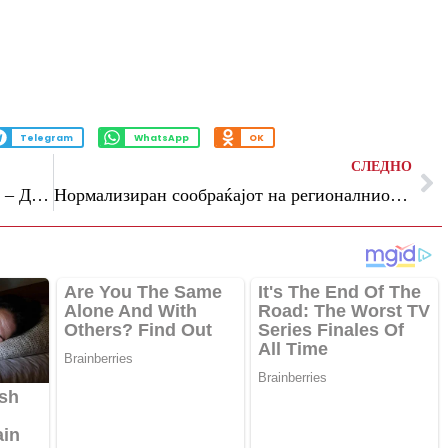
Telegram
WhatsApp
OK
СЛЕДНО
Патниот правец Македонска Каменица – Делчево во целосен прекин поради сообраќајка
Нормализиран сообраќајот на регионалниот пат Делчево – Македонска Каменица