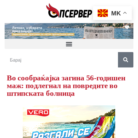
MK
Во сообраќајка загина 56-годишен
маж: пoдлегнал на повредите во
штипската болница