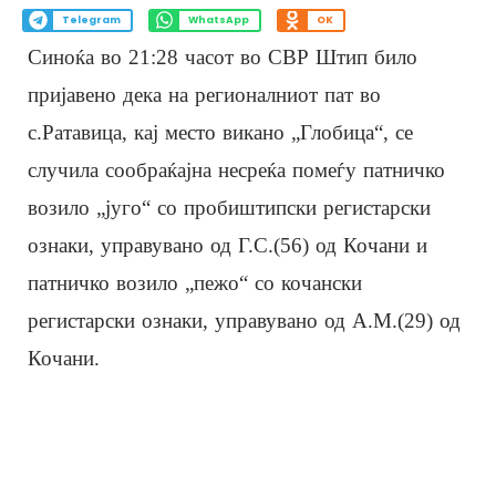
Telegram
WhatsApp
OK
Синоќа во 21:28 часот во СВР Штип било
пријавено дека на регионалниот пат во
с.Ратавица, кај место викано „Глобица“, се
случила сообраќајна несреќа помеѓу патничко
возило „југо“ со пробиштипски регистарски
ознаки, управувано од Г.С.(56) од Кочани и
патничко возило „пежо“ со кочански
регистарски ознаки, управувано од А.М.(29) од
Кочани.