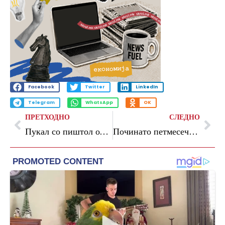
Facebook
Twitter
LinkedIn
Telegram
WhatsApp
OK
ПРЕТХОДНО
СЛЕДНО
Пукал со пиштол од автомобил во Аеродром, полиција го уапси
Починато петмесечно бебе донесено на Детската клиника