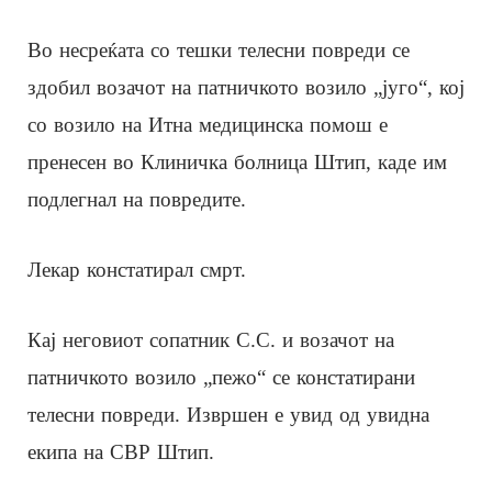
Во несреќата со тешки телесни повреди се
здобил возачот на патничкото возило „југо“, кој
со возило на Итна медицинска помош е
пренесен во Клиничка болница Штип, каде им
подлегнал на повредите.
Лекар констатирал смрт.
Кај неговиот сопатник С.С. и возачот на
патничкото возило „пежо“ се констатирани
телесни повреди. Извршен е увид од увидна
екипа на СВР Штип.