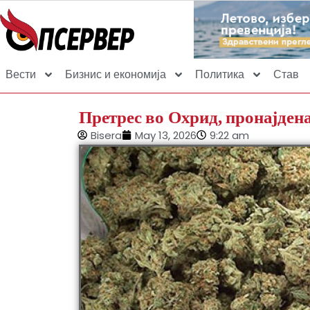
Вести
Бизнис и економија
Политика
Став
Претрес во Охрид, пронајдена
Bisera
May 13, 2026
9:22 am