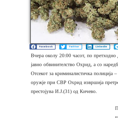
Facebook
Twitter
LinkedIn
Вчера околу 20:00 часот, по претходно
јавно обвинителство Охрид, а со наред
Отсекот за криминалистичка полиција – 
оружје при СВР Охрид извршија претр
престојува И.Ј.(31) од Кичево.
П
ш