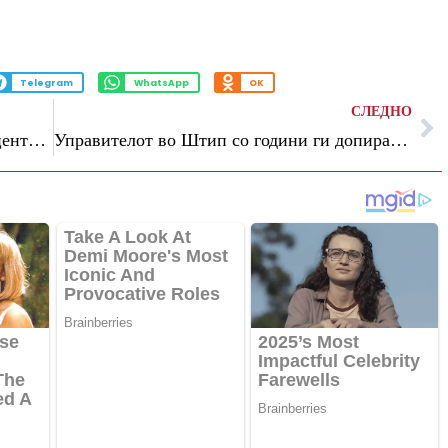
Telegram
WhatsApp
OK
СЛЕДНО
Притвор за раководител на образовен центар во Штип: Осомничен дека подолг период допирал малолетни ученички
Управителот во Штип со години ги допирал своите ученички на возраст од 10 до 13 години – Обвинителството со детали