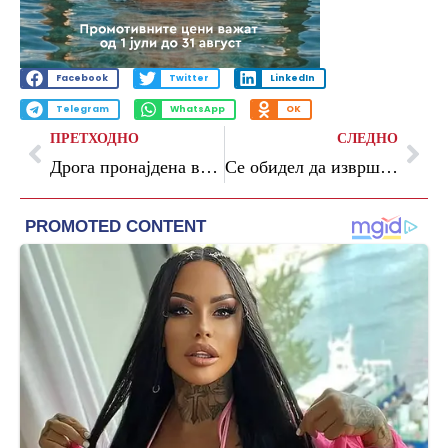
Facebook
Twitter
LinkedIn
Telegram
WhatsApp
OK
ПРЕТХОДНО
СЛЕДНО
Дрога пронајдена во затворот „Идризово“
Се обидел да изврши обљуба врз 18-годишна девојка: уапсен маж од Светиниколско