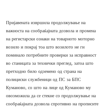
Пријавената извршила продолжување на
важноста на сообраќајната дозвола и промена
на регистарски ознаки на товарното моторно
возило и покрај тоа што возилото не ги
поминало потребните проверки за исправност
во станицата за технички преглед, затоа што
претходно било одземено од страна на
полициски службеници од ПС за БПС
Куманово, со што на лице од Куманово му
овозможила да се стекне со продолжување на
сообраќајната дозвола спротивно на прописите