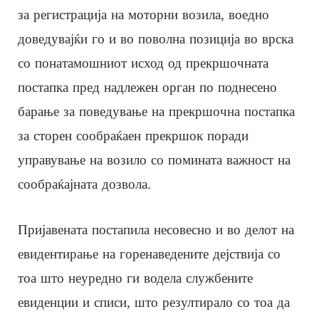
за регистрација на моторни возила, воедно
доведувајќи го и во поволна позиција во врска
со понатамошниот исход од прекршочната
постапка пред надлежен орган по поднесено
барање за поведување на прекршочна постапка
за сторен сообраќаен прекршок поради
управување на возило со помината важност на
сообраќајната дозвола.
Пријавената постапила несовесно и во делот на
евидентирање на горенаведените дејствија со
тоа што неуредно ги водела службените
евиденции и списи, што резултирало со тоа да