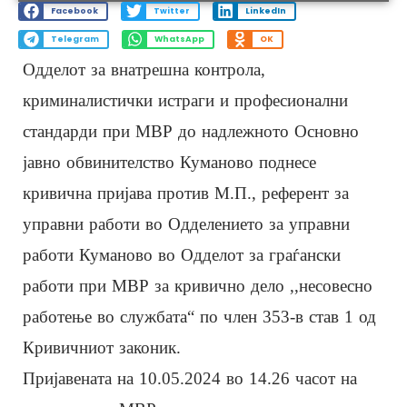
Facebook
Twitter
LinkedIn
Telegram
WhatsApp
OK
Одделот за внатрешна контрола,
криминалистички истраги и професионални
стандарди при МВР до надлежното Основно
јавно обвинителство Куманово поднесе
кривична пријава против М.П., референт за
управни работи во Одделението за управни
работи Куманово во Одделот за граѓански
работи при МВР за кривично дело ,,несовесно
работење во службата“ по член 353-в став 1 од
Кривичниот законик.
Пријавената на 10.05.2024 во 14.26 часот на