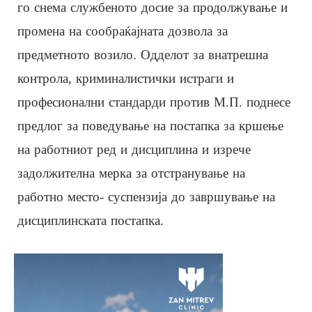
го снема службеното досие за продолжување и
промена на сообраќајната дозвола за
предметното возило. Одделот за внатрешна
контрола, криминалистички истраги и
професионални стандарди против М.П. поднесе
предлог за поведување на постапка за кршење
на работниот ред и дисциплина и изрече
задолжителна мерка за отстранување на
работно место- суспензија до завршување на
дисциплинската постапка.