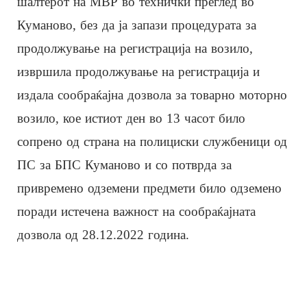
шалтерот на МВР во технички преглед во
Куманово, без да ја запази процедурата за
продолжување на регистрација на возило,
извршила продолжување на регистрација и
издала сообраќајна дозвола за товарно моторно
возило, кое истиот ден во 13 часот било
сопрено од страна на полициски службеници од
ПС за БПС Куманово и со потврда за
привремено одземени предмети било одземено
поради истечена важност на сообраќајната
дозвола од 28.12.2022 година.