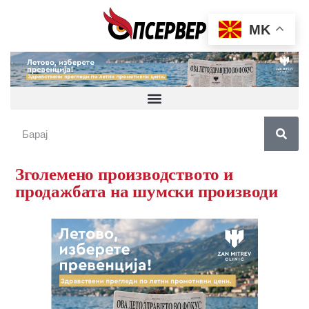
MK
Зголемено производството и
продажбата на шумски производи