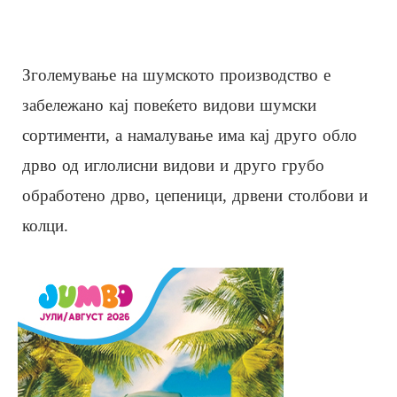
Зголемување на шумското производство е
забележано кај повеќето видови шумски
сортименти, а намалување има кај друго обло
дрво од иглолисни видови и друго грубо
обработено дрво, цепeници, дрвени столбови и
колци.