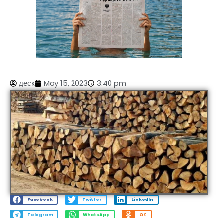
деск
May 15, 2023
3:40 pm
Facebook
Twitter
LinkedIn
Telegram
WhatsApp
OK