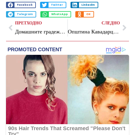
Facebook
Twitter
LinkedIn
Telegram
WhatsApp
OK
ПРЕТХОДНО
СЛЕДНО
Домашните градежници со повеќе извршена и договорена работа во странство
Општина Кавадарци распредели по 180 илјади денари за мото фест во чест на 12 Ваташки младинци и за јакнење на доброволно противпожарно ,,Сашко Гешовски”