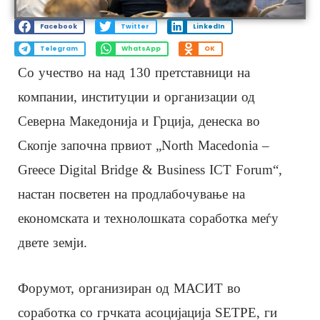
Facebook
Twitter
LinkedIn
Telegram
WhatsApp
OK
Со учество на над 130 претставници на
компании, институции и организации од
Северна Македонија и Грција, денеска во
Скопје започна првиот „North Macedonia –
Greece Digital Bridge & Business ICT Forum“,
настан посветен на продлабочување на
економската и технолошката соработка меѓу
двете земји.
Форумот, организиран од МАСИТ во
соработка со грчката асоцијација SETPE, ги