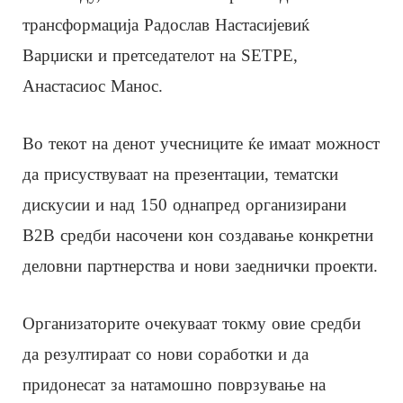
трансформација Радослав Настасијевиќ
Варџиски и претседателот на SETPE,
Анастасиос Манос.
Во текот на денот учесниците ќе имаат можност
да присуствуваат на презентации, тематски
дискусии и над 150 однапред организирани
B2B средби насочени кон создавање конкретни
деловни партнерства и нови заеднички проекти.
Организаторите очекуваат токму овие средби
да резултираат со нови соработки и да
придонесат за натамошно поврзување на