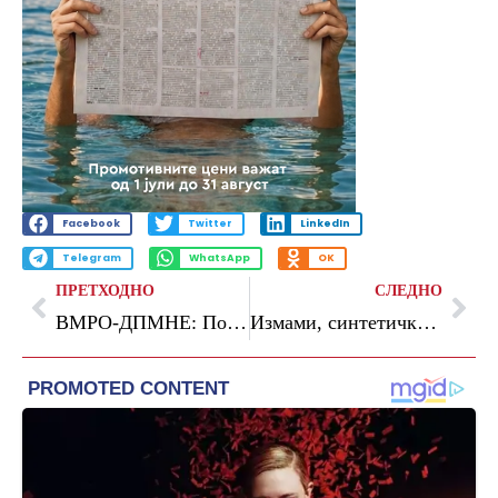
Facebook
Twitter
LinkedIn
Telegram
WhatsApp
OK
ПРЕТХОДНО
СЛЕДНО
ВМРО-ДПМНЕ: Позитивните економски параметри, потврдени и од Евростат, им сметаат на СДС
Измами, синтетички идентитети и дипфејк содржини: како Binance ја преобликува усогласеноста