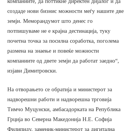
компаниите, да поттикне директен дијалог и да
создаде нови бизнис можности меѓу нашите две
земји. Меморандумот што денес го
потпишуваме не е крајна дестинација, туку
почетна точка за посилна соработка, поголема
размена на знаење и повеќе можности
компаниите од двете земји да работат заедно“,
изјави Димитровски.
На отворањето се обратија и министерот за
надворешни работи и надворешна трговија
Тимчо Муцунски, амбасадорката на Република
Грција во Северна Македонија Н.Е. Софија
Филипиду, заменик-министерот за дигитална