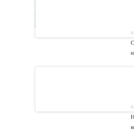
С
и
Н
к