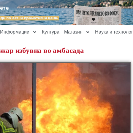
Информации
Култура
Магазин
Наука и технолог
ожар избувна во амбасада