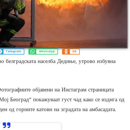
Telegram
WhatsApp
OK
во белградската населба Дедиње, утрово избувна
отографиите објавени на Инстаграм страницата
Мој Београд“ покажуваат густ чад како се издига од
ден од горните катови на зградата на амбасадата.