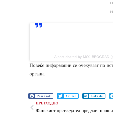
п
н
View this post on In
A post shared by MOJ BEOGRAD (
Повеќе информации се очекуваат по ис
органи.
Facebook
Twitter
LinkedIn
ПРЕТХОДНО