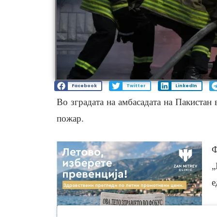
Facebook
Twitter
LinkedIn
Во зградата на амбасадата на Пакистан 
пожар.
Ф
„
е