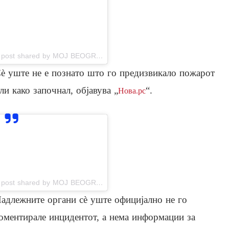
View this post on Instagram
A post shared by MOJ BEOGRAD (@moj_beo_grad_)
è уште не е познато што го предизвикало пожарот
ли како започнал, објавува „
“.
Нова.рс
View this post on Instagram
A post shared by MOJ BEOGRAD (@moj_beo_grad_)
адлежните органи сè уште официјално не го
оментирале инцидентот, а нема информации за