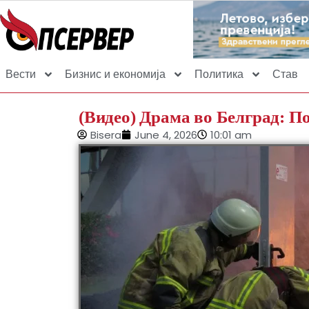
Вести
Бизнис и економија
Политика
Став
(Видео) Драма во Белград: П
Bisera
June 4, 2026
10:01 am