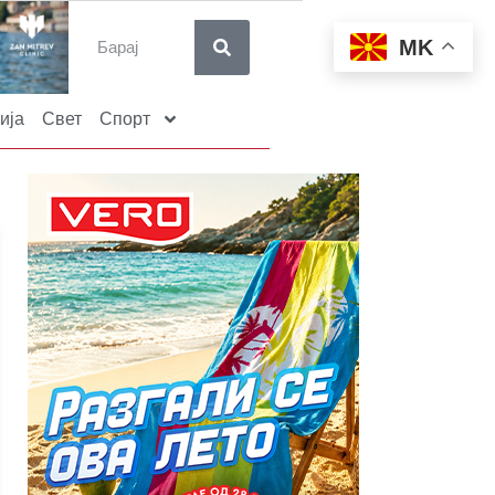
MK
ија
Свет
Спорт