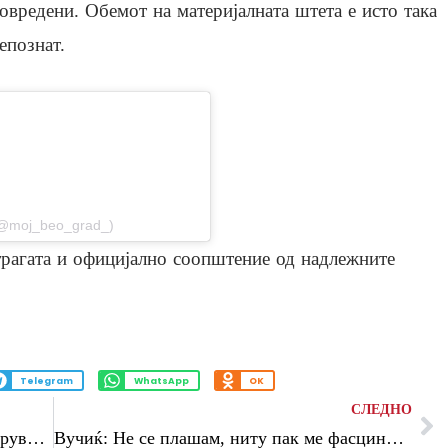
овредени. Обемот на материјалната штета е исто така
епознат.
stagram
@moj_beo_grad_)
трагата и официјално соопштение од надлежните
Telegram
WhatsApp
OK
СЛЕДНО
Финскиот претседател предлага проширување на ЕУ на 40 земји
Вучиќ: Не се плашам, ниту пак ме фасцинираат заканите