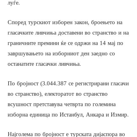
луѓе.
Според турскиот изборен закон, броењето на
гласачките ливчиња доставени во странство и на
граничните премини ќе се одржи на 14 мај по
завршувањето на изборниот ден заедно со
останатите гласачки ливчиња.
По бројност (3.044.387 се регистрирани гласачи
во странство), електоратот во странство
всушност претставува четврта по големина
изборна единица по Истанбул, Анкара и Измир.
Најголема по бројност е турската дијаспора во