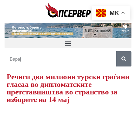
MK
Речиси два милиони турски граѓани
гласаа во дипломатските
претставништва во странство за
изборите на 14 мај