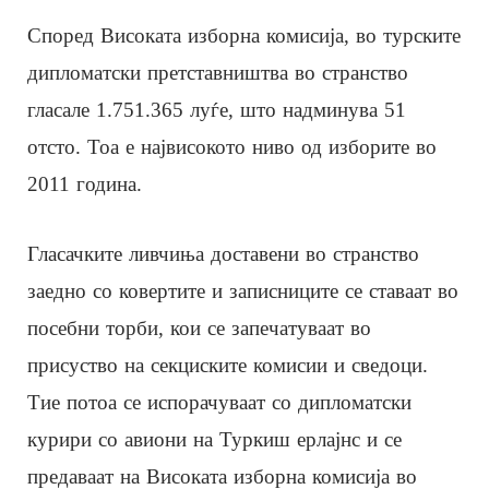
Според Високата изборна комисија, во турските
дипломатски претставништва во странство
гласале 1.751.365 луѓе, што надминува 51
отсто. Тоа е највисокото ниво од изборите во
2011 година.
Гласачките ливчиња доставени во странство
заедно со ковертите и записниците се ставаат во
посебни торби, кои се запечатуваат во
присуство на секциските комисии и сведоци.
Тие потоа се испорачуваат со дипломатски
курири со авиони на Туркиш ерлајнс и се
предаваат на Високата изборна комисија во