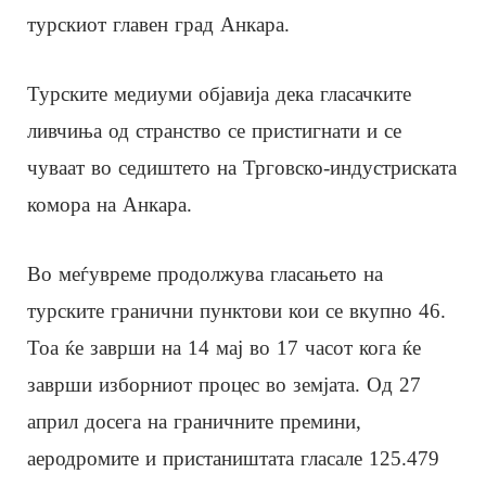
турскиот главен град Анкара.
Турските медиуми објавија дека гласачките
ливчиња од странство се пристигнати и се
чуваат во седиштето на Трговско-индустриската
комора на Анкара.
Во меѓувреме продолжува гласањето на
турските гранични пунктови кои се вкупно 46.
Тоа ќе заврши на 14 мај во 17 часот кога ќе
заврши изборниот процес во земјата. Од 27
април досега на граничните премини,
аеродромите и пристаништата гласале 125.479