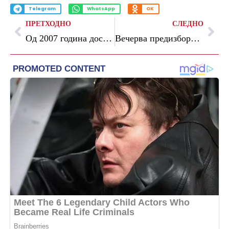
Telegram
WhatsApp
OK
ПРЕТХОДНО
СЛЕДНО
Од 2007 година досега Романија од ЕУ добила 56 милијарди евра
Вечерва предизборна ТВ дебата на лидерите на грчките политички партии