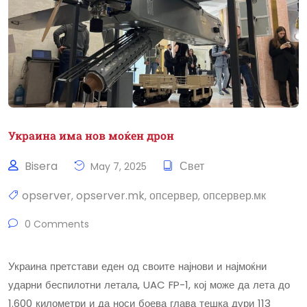
Украина има нов моќен дрон
Bisera
Свет
May 7, 2025
opserver
opserver.mk
опсервер
опсервер.мк
,
,
,
0 Comments
Украина претстави еден од своите најнови и најмоќни
ударни беспилотни летала, UAC FP-1, кој може да лета до
1.600 километри и да носи боева глава тешка дури 113