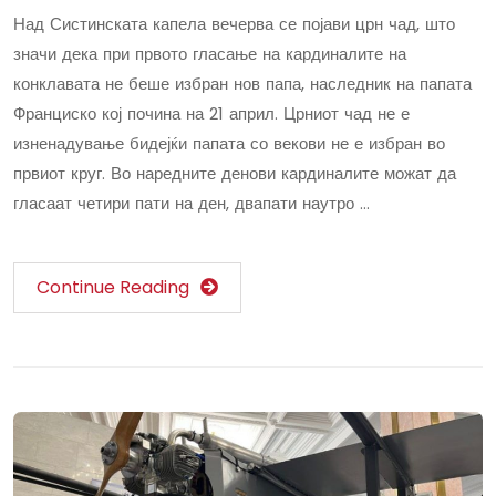
Над Систинската капела вечерва се појави црн чад, што
значи дека при првото гласање на кардиналите на
конклавата не беше избран нов папа, наследник на папата
Франциско кој почина на 21 април. Црниот чад не е
изненадување бидејќи папата со векови не е избран во
првиот круг. Во наредните денови кардиналите можат да
гласаат четири пати на ден, двапати наутро …
Continue Reading