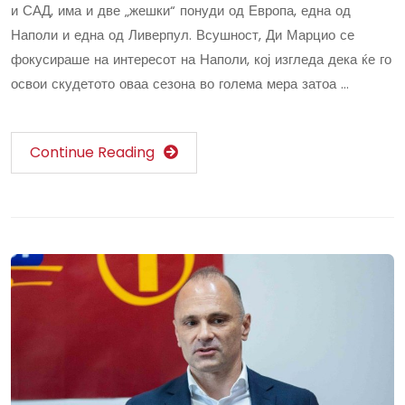
и САД, има и две „жешки“ понуди од Европа, една од
Наполи и една од Ливерпул. Всушност, Ди Марцио се
фокусираше на интересот на Наполи, кој изгледа дека ќе го
освои скудетото оваа сезона во голема мера затоа …
Continue Reading