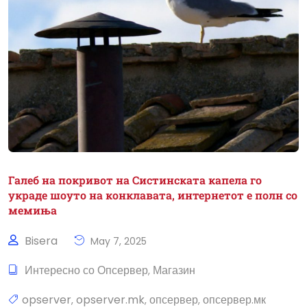
Галеб на покривот на Систинската капела го
украде шоуто на конклавата, интернетот е полн со
мемиња
Bisera
May 7, 2025
Интересно со Опсервер
Магазин
,
opserver
opserver.mk
опсервер
опсервер.мк
,
,
,