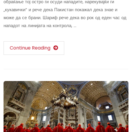
обраќање тој остро ги осуди нападите, нарекувајќи ги
„кукавички“ и рече дека Пакистан покажал дека знае и
може да се брани. Шариф рече дека во рок од еден час од
нападот на линијата на контрола, …
Continue Reading