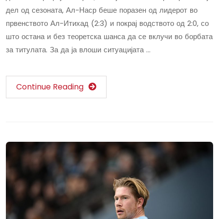
дел од сезоната, Ал-Наср беше поразен од лидерот во
првенството Ал-Итихад (2:3) и покрај водството од 2:0, со
што остана и без теоретска шанса да се вклучи во борбата
за титулата. За да ја влоши ситуацијата …
Continue Reading