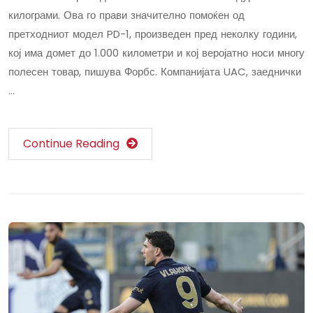
килограми. Ова го прави значително помоќен од
претходниот модел PD-1, произведен пред неколку години,
кој има домет до 1.000 километри и кој веројатно носи многу
полесен товар, пишува Форбс. Компанијата UAC, заеднички
…
Continue Reading