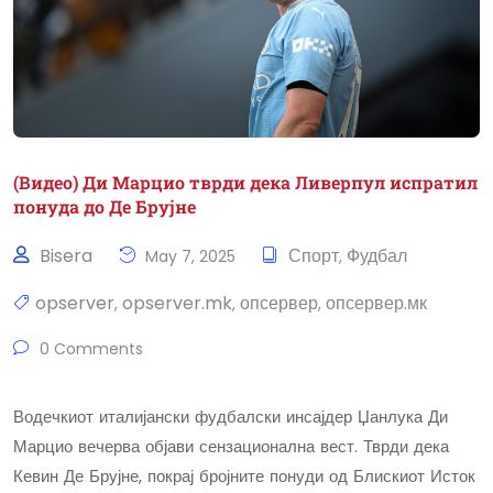
(Видео) Ди Марцио тврди дека Ливерпул испратил
понуда до Де Брујне
Bisera
Спорт
Фудбал
May 7, 2025
,
opserver
opserver.mk
опсервер
опсервер.мк
,
,
,
0 Comments
Водечкиот италијански фудбалски инсајдер Џанлука Ди
Марцио вечерва објави сензационална вест. Тврди дека
Кевин Де Брујне, покрај бројните понуди од Блискиот Исток