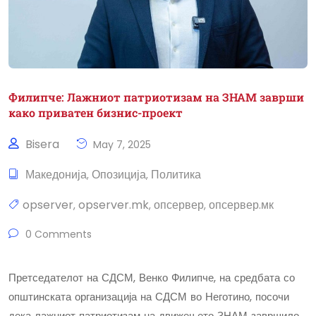
Филипче: Лажниот патриотизам на ЗНАМ заврши
како приватен бизнис-проект
Bisera
May 7, 2025
Македонија
Опозиција
Политика
,
,
opserver
opserver.mk
опсервер
опсервер.мк
,
,
,
0 Comments
Претседателот на СДСМ, Венко Филипче, на средбата со
општинската организација на СДСМ во Неготино, посочи
дека лажниот патриотизам на движењето ЗНАМ завршило