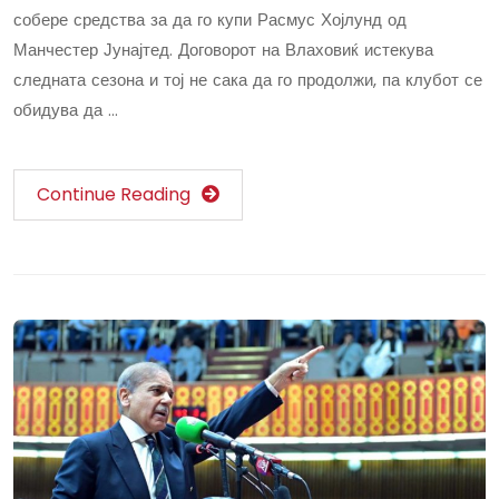
собере средства за да го купи Расмус Хојлунд од
Манчестер Јунајтед. Договорот на Влаховиќ истекува
следната сезона и тој не сака да го продолжи, па клубот се
обидува да …
Continue Reading