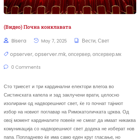
(Видео) Почна конклавата
Bisera
Вести
Свет
May 7, 2025
,
opserver
opserver.mk
опсервер
опсервер.мк
,
,
,
0 Comments
Сто триесет и три кардинални електори влегоа во
Систинската капела и зад заклучени врати, целосно
изолирани од надворешниот свет, ќе го почнат тајниот
избор на новиот поглавар на Римокатоличката црква. Од
овој момент кардиналите повеќе не смеат да имаат никаква
комуникација со надворешниот свет додека не изберат нов
папа. Попладнево ќе има само еден круг гласање, но