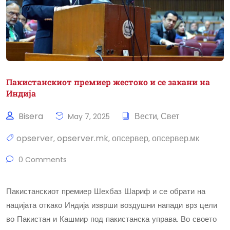
Пакистанскиот премиер жестоко и се закани на
Индија
Bisera
Вести
Свет
May 7, 2025
,
opserver
opserver.mk
опсервер
опсервер.мк
,
,
,
0 Comments
Пакистанскиот премиер Шехбаз Шариф и се обрати на
нацијата откако Индија изврши воздушни напади врз цели
во Пакистан и Кашмир под пакистанска управа. Во своето