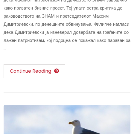
како приватен бизнис проект. Тој упати остра критика до
раководството на ЗНАМ и претседателот Максим
Димитриевски, по денешните обвинувања. Филипче нагласи
дека Димитриевски ја изневерил довербата на граѓаните со
лажен патриотизам, кој подоцна се покажал како параван за
…
Continue Reading