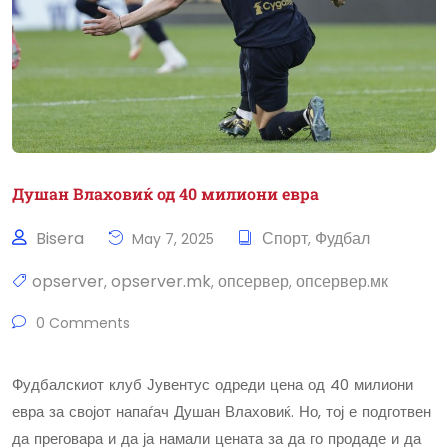
Душан Влаховиќ од 40 милиони евра
Bisera
Спорт
Фудбал
May 7, 2025
,
opserver
opserver.mk
опсервер
опсервер.мк
,
,
,
0 Comments
Фудбалскиот клуб Јувентус одреди цена од 40 милиони
евра за својот напаѓач Душан Влаховиќ. Но, тој е подготвен
да преговара и да ја намали цената за да го продаде и да