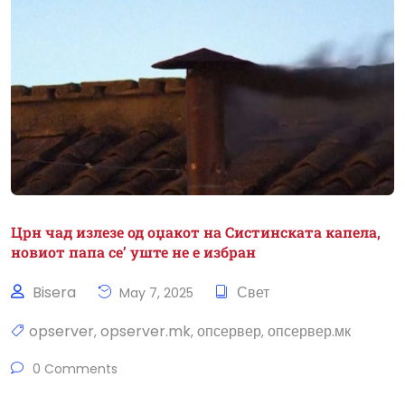
Црн чад излезе од оџакот на Систинската капела,
новиот папа се’ уште не е избран
Bisera
Свет
May 7, 2025
opserver
opserver.mk
опсервер
опсервер.мк
,
,
,
0 Comments