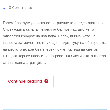
0 Comments
Голем број луѓе денеска со нетрпение го следеа оџакот на
Систинската капела, чекајќи го белиот чад што ќе го
одбележи изборот на нов папа. Сепак, вниманието на
јавноста за момент не го украде чадот, туку галеб кој слета
на местото во кое беа вперени сите погледи на светот.
Птицата која се насели на покривот на Систинската капела
стана главна атракција …
Continue Reading