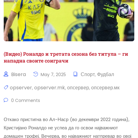
(Видео) Роналдо и третата сезона без титула – ги
нападна своите соиграчи
Bisera
Спорт
Фудбал
May 7, 2025
,
opserver
opserver.mk
опсервер
опсервер.мк
,
,
,
0 Comments
Откако пристигна во Ал-Наср (во декември 2022 година),
Кристијано Роналдо не успеа да го освои најважниот
домашен трофеј. Вечерва, во најважниот натпревар во овој