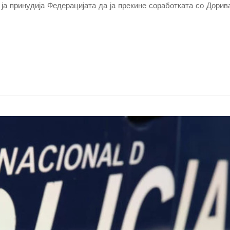
ја принудија Федерацијата да ја прекине соработката со Дори