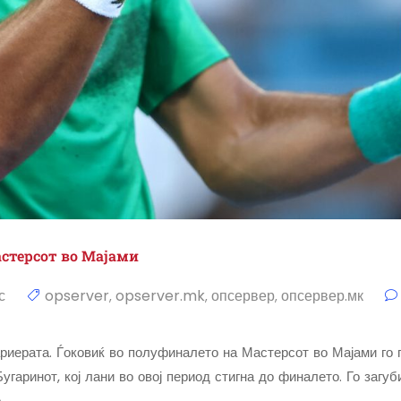
астерсот во Мајами
с
opserver
opserver.mk
опсервер
опсервер.мк
,
,
,
риерата. Ѓоковиќ во полуфиналето на Мастерсот во Мајами го п
гаринот, кој лани во овој период стигна до финалето. Го загуби
о …