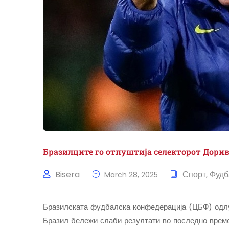
Бразилците го отпуштија селекторот Дори
Bisera
Спорт
Фудб
March 28, 2025
,
Бразилската фудбалска конфедерација (ЦБФ) одлуч
Бразил бележи слаби резултати во последно време