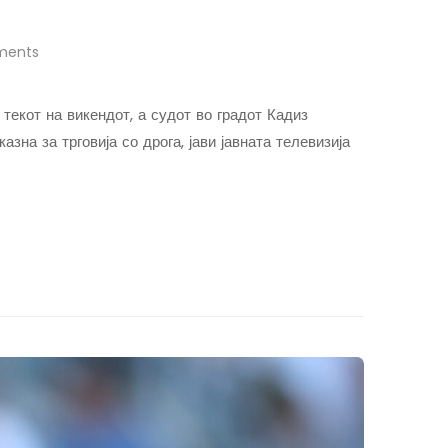
ents
текот на викендот, а судот во градот Кадиз
на за трговија со дрога, јави јавната телевизија