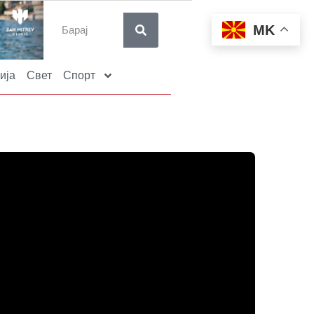
MK
ија
Свет
Спорт