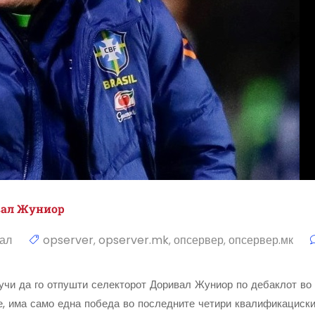
вал Жуниор
ал
opserver
opserver.mk
опсервер
опсервер.мк
,
,
,
и да го отпушти селекторот Доривал Жуниор по дебаклот во к
, има само една победа во последните четири квалификациски 