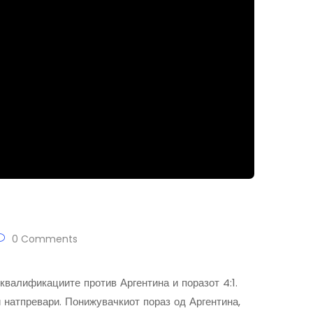
0 Comments
валификациите против Аргентина и поразот 4:1.
натпревари. Понижувачкиот пораз од Аргентина,