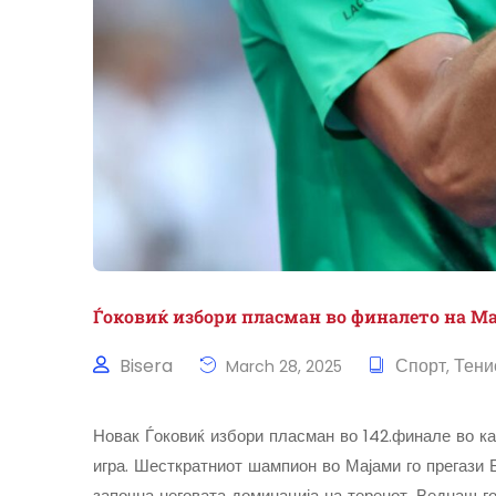
Ѓоковиќ избори пласман во финалето на М
Bisera
Спорт
Тени
March 28, 2025
,
Новак Ѓоковиќ избори пласман во 142.финале во ка
игра. Шесткратниот шампион во Мајами го прегази Бу
започна неговата доминација на теренот. Веднаш г