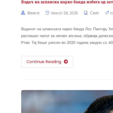
Водач на шпанска нарко банда избега од за
Bisera
Свет
o
March 28, 2025
Водачот на шпанската нарко банда Лос Пантоја, Хес
распишал налог за негово апсење, објавија денеска
Ртве. Тој беше уапсен во 2020 година заедно со 40
Continue Reading