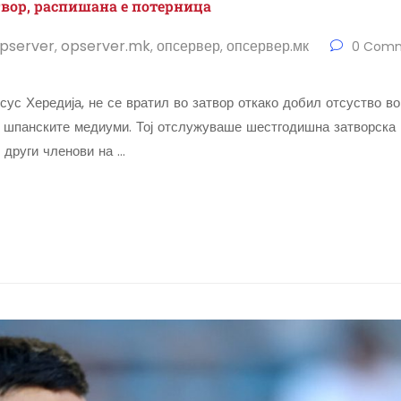
твор, распишана е потерница
pserver
opserver.mk
опсервер
опсервер.мк
,
,
,
0 Comm
ус Хередија, не се вратил во затвор откако добил отсуство во 
 шпанските медиуми. Тој отслужуваше шестгодишна затворска каз
 други членови на …