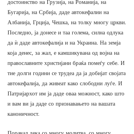
достоинство на Грузија, на Романија, на
Бугарија, на Србија, даде автокефалии на
Албанија, Грција, Чешка, на толку многу цркви.
Последно, ја донесе и таа голема, силна одлука
да ѝ даде автокефалија и на Украина. На земја
која денес, за жал, е камшикувана од војна на
православните христијани браќа помеѓу себе. И
тие долги години се трудеа да ја добијат својата
автокефалија, да живеат како слободни луѓе. И
Патријархот им ја даде оваа можност, како што
и вам ви ја даде со признавањето на вашата
каноничност.
Порачал дека со многу молитва, со многу