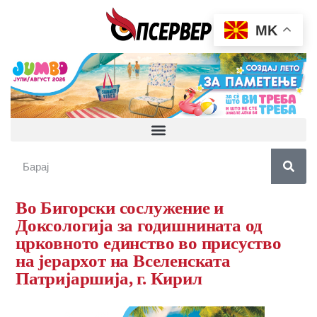
MK
Во Бигорски сослужение и
Доксологија за годишнината од
црковното единство во присуство
на јерархот на Вселенската
Патријаршија, г. Кирил