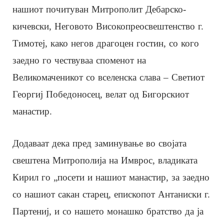
нашиот почитуван Митрополит Дебарско-
кичевски, Неговото Високопреосвештенство г.
Тимотеј, како негов драгоцен гостин, со кого
заедно го чествуваа споменот на
Великомаченикот со вселенска слава – Светиот
Георгиј Победоносец, велат од Бигорскиот
манастир.
Додаваат дека пред заминување во својата
свештена Митрополија на Имврос, владиката
Кирил го „посети и нашиот манастир, за заедно
со нашиот сакан старец, епископот Антаниски г.
Партениј, и со нашето монашко братство да ја