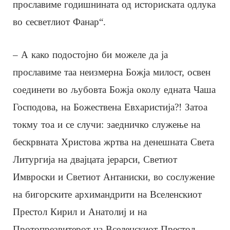
прославиме годишнината од историската одлука
во сесветлиот Фанар“.
– А како подостојно би можеле да ја
прославиме таа неизмерна Божја милост, освен
соединети во љубовта Божја околу едната Чаша
Господова, на Божествена Евхаристија?! Затоа
токму тоа и се случи: заедничко служење на
бескрвната Христова жртва на денешната Света
Литургија на двајцата јерарси, Светиот
Имвроски и Светиот Антаниски, во сослужение
на бигорските архимандрити на Вселенскиот
Престол Кирил и Анатолиј и на
Протопрезвитерот на Вселенскиот Престол