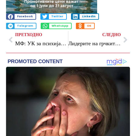
Facebook
Twitter
LinkedIn
Telegram
WhatsApp
OK
ПРЕТХОДНО
СЛЕДНО
МФ: УК за психијатрија прв здравствен објект што ќе ја подобрува енергетската ефиканост со грант од СБ
Лидерите на грчките политички партии ги претставија нивните позиции во предизборната ТВ дебата