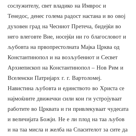
сослужителу, свет владико на Имврос и
Тенедос, денес голема радост настана и во овој
духовен град на Чесниот Претеча, бидејќи во
него влеговте Вие, носејќи ни го благословот и
љубовта на првопрестолната Мајка Црква од
Константинопол и на возљубениот и Сесвет
Архиепископ на Константинопол – Нов Рим и
Вселенски Патријарх г. г. Вартоломеј.
Навистина љубовта и единството во Христа се
најмоќните движечки сили кои ги устројуваат
работите во Црквата и ги привлекуваат чудесата
и величијата Божји. Не е ли плод на таа љубов
и на таа мисла и желба на Спасителот за сите да