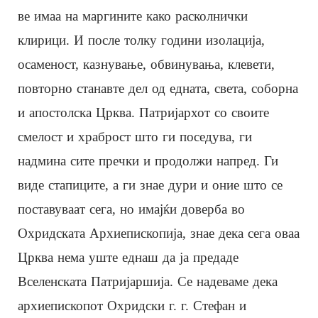
ве имаа на маргините како расколнички
клирици. И после толку години изолација,
осаменост, казнување, обвинувања, клевети,
повторно станавте дел од едната, света, соборна
и апостолска Црква. Патријархот со своите
смелост и храброст што ги поседува, ги
надмина сите пречки и продолжи напред. Ги
виде стапиците, а ги знае дури и оние што се
поставуваат сега, но имајќи доверба во
Охридската Архиепископија, знае дека сега оваа
Црква нема уште еднаш да ја предаде
Вселенската Патријаршија. Се надеваме дека
архиепископот Охридски г. г. Стефан и