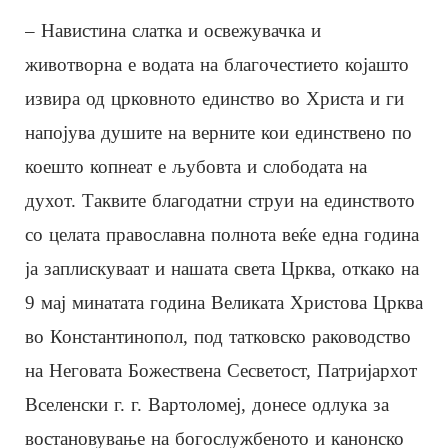
– Навистина слатка и освежувачка и
животворна е водата на благочестието којашто
извира од црковното единство во Христа и ги
напојува душите на верните кои единствено по
коешто копнеат е љубовта и слободата на
духот. Таквите благодатни струи на единството
со целата православна полнота веќе една година
ја заплискуваат и нашата света Црква, откако на
9 мај минатата година Великата Христова Црква
во Константинопол, под татковско раководство
на Неговата Божествена Сесветост, Патријархот
Вселенски г. г. Вартоломеј, донесе одлука за
востановување на богослужбеното и канонско