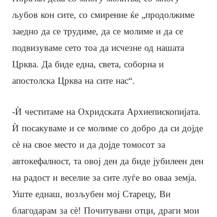
љубов кон сите, со смирение ќе „продолжиме
заедно да се трудиме, да се молиме и да се
подвизуваме сето тоа да исчезне од нашата
Црква. Да биде една, света, соборна и
апостолска Црква на сите нас“.
-Ѝ честитаме на Охридската Архиепископијата.
Ѝ посакуваме и се молиме со добро да си дојде
сè на свое место и да дојде томосот за
автокефалност, та овој ден да биде јубилеен ден
на радост и веселие за сите луѓе во оваа земја.
Уште еднаш, возљубен мој Старецу, Ви
благодарам за сè! Почитувани отци, драги мои