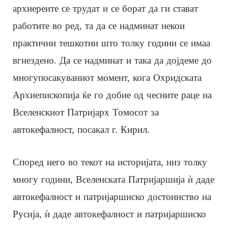
архиереите се трудат и се борат да ги стават
работите во ред, та да се надминат некои
практични тешкотии што толку години се имаа
вгнездено. Да се надминат и така да дојдеме до
многупосакуваниот момент, кога Охридската
Архиепископија ќе го добие од чесните раце на
Вселенскиот Патријарх Томосот за
автокефалност, посакал г. Кирил.
Според него во текот на историјата, низ толку
многу години, Вселенската Патријаршија ѝ даде
автокефалност и патријаршиско достоинство на
Русија, ѝ даде автокефалност и патријаршиско