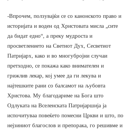
-Впрочем, ползувајќи се со канонското право и
историјата и воден од Христовата мисла „сите
да бидат едно“, а преку мудроста и
просветлението на Светиот Дух, Сесветиот
Патријарх, како и во многубројни случаи
претходно, се покажа како внимателен и
грижлив лекар, кој умее да ги лекува и
најтешките рани со балсамот на љубовта
Христова. Му благодариме на Бога што
Одлуката на Вселенската Патријаршија ја
испочитуваа повеќето помесни Цркви и што, по
нејзиниот благослов и препорака, го решивме и