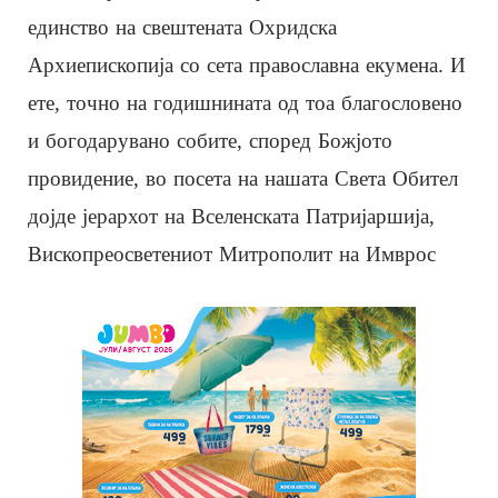
единство на свештената Охридска
Архиепископија со сета православна екумена. И
ете, точно на годишнината од тоа благословено
и богодарувано собите, според Божјото
провидение, во посета на нашата Света Обител
дојде јерархот на Вселенската Патријаршија,
Вископреосветениот Митрополит на Имврос