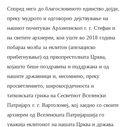
Според него до благословеното единство дојде,
преку мудрото и одговорно дејствување на
нашиот почитуван Архиепископ г. г. Стефан и
на светите архиереи, кои уште во 2018 година
побараа молба за еклитон (апелациско
прибегнување) од првопрестолната Црква,
којашто беше поздравена и поддржана и од
нашите државници и, несомнено, преку
просветлението, широкосрдечноста и
татковската грижа на Сесветиот Вселенски
Патријарх г. г. Вартоломеј, кој заедно со своите
архиереи од Вселенската Патријаршија го
уважија еклитонот на нашата Црква и држава.