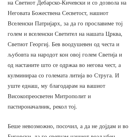
на Светиот Дебарско-Кичевски и со дозвола на
Неговата Божествена Сесветост, нашиот
Вселенски Патријарх, за да го прославиме тој
голем и вселенски Светител на нашата Црква,
Светиот Георгиј. Бев воодушевен од честа и
љубовта на народот кон овој голем Светија и
од настаните што се одржаа во негова чест, а
кулминираа со големата литија во Струга. И
уште еднаш, му благодарам на вашиот
Високопреосветен Митрополит и
пастироначалник, рекол тој.
Беше невозможно, посочил, а да не дојдам и во
Бигорски, да го сретнам нашиот возљубен