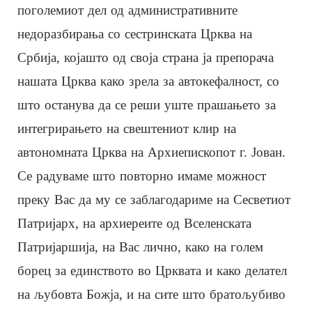
поголемиот дел од административните
недоразбирања со сестринската Црква на
Србија, којашто од своја страна ја препорача
нашата Црква како зрела за автокефалност, со
што останува да се реши уште прашањето за
интегрирањето на свештениот клир на
автономната Црква на Архиепископот г. Јован.
Се радуваме што повторно имаме можност
преку Вас да му се заблагодариме на Сесветиот
Патријарх, на архиереите од Вселенската
Патријаршија, на Вас лично, како на голем
борец за единството во Црквата и како делател
на љубовта Божја, и на сите што братољубиво