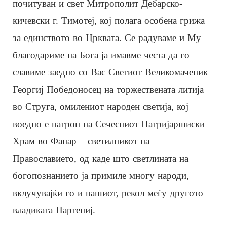
почитуван и свет Митрополит Дебарско-
кичевски г. Тимотеј, кој полага особена грижа
за единството во Црквата. Се радуваме и Му
благодариме на Бога ја имавме честа да го
славиме заедно со Вас Светиот Великомаченик
Георгиј Победоносец на торжествената литија
во Струга, омилениот народен светија, кој
воедно е патрон на Сечесниот Патријаршиски
Храм во Фанар – светилникот на
Православието, од каде што светлината на
богопознанието ја примиле многу народи,
вклучувајќи го и нашиот, рекол меѓу другото
владиката Партениј.