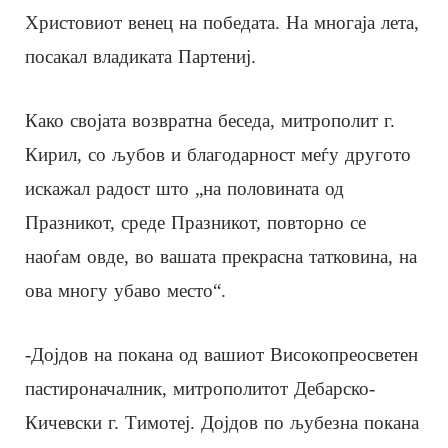
Христовиот венец на победата. На многаја лета,
посакал владиката Партениј.
Како својата возвратна беседа, митрополит г.
Кирил, со љубов и благодарност меѓу другото
искажал радост што „на половината од
Празникот, среде Празникот, повторно се
наоѓам овде, во вашата прекрасна татковина, на
ова многу убаво место“.
-Дојдов на покана од вашиот Високопреосветен
пастироначалник, митрополитот Дебарско-
Кичевски г. Тимотеј. Дојдов по љубезна покана