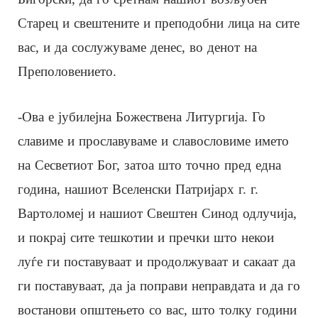
Старец и свештените и преподобни лица на сите
вас, и да сослужуваме денес, во денот на
Преполовението.
-Ова е јубилејна Божествена Литургија. Го
славиме и прославуваме и славословиме името
на Сесветиот Бог, затоа што точно пред една
година, нашиот Вселенски Патријарх г. г.
Вартоломеј и нашиот Свештен Синод одлучија,
и покрај сите тешкотии и пречки што некои
луѓе ги поставуваат и продолжуваат и сакаат да
ги поставуваат, да ја поправи неправдата и да го
востанови општењето со вас, што толку години