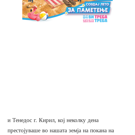
и Тенедос г. Кирил, кој неколку дена
престојуваше во нашата земја на покана на