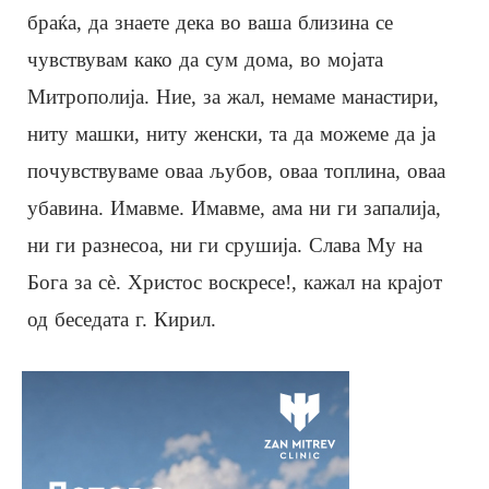
браќа, да знаете дека во ваша близина се
чувствувам како да сум дома, во мојата
Митрополија. Ние, за жал, немаме манастири,
ниту машки, ниту женски, та да можеме да ја
почувствуваме оваа љубов, оваа топлина, оваа
убавина. Имавме. Имавме, ама ни ги запалија,
ни ги разнесоа, ни ги срушија. Слава Му на
Бога за сè. Христос воскресе!, кажал на крајот
од беседата г. Кирил.