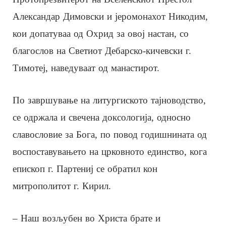
Александар Димовски и јеромонахот Никодим,
кои допатуваа од Охрид за овој настан, со
благослов на Светиот Дебарско-кичевски г.
Тимотеј, наведуваат од манастирот.
По завршување на литургиското тајноводство,
се одржала и свечена доксологија, односно
славословие за Бога, по повод годишнината од
воспоставувањето на црковното единство, кога
епископ г. Партениј се обратил кон
митрополитот г. Кирил.
– Наш возљубен во Христа брате и