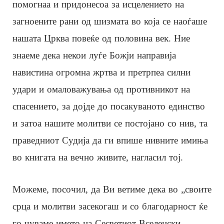
помогнаа и придонесоа за исцелението на
загноените рани од шизмата во која се наоѓаше
нашата Црква повеќе од половина век. Ние
знаеме дека некои луѓе Божји направија
навистина огромна жртва и претрпеа силни
удари и омаловажувања од противникот на
спасението, за дојде до посакуваното единство
и затоа нашите молитви се постојано со нив, та
праведниот Судија да ги впише нивните имиња
во книгата на вечно живите, нагласил тој.
Можеме, посочил, да Ви ветиме дека во „своите
срца и молитви засекогаш и со благодарност ќе
го чуваме името на Сесветиот Вселенски