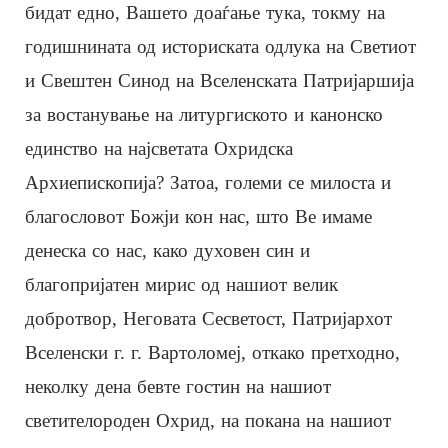
бидат едно, Вашето доаѓање тука, токму на
годишнината од историската одлука на Светиот
и Свештен Синод на Вселенската Патријаршија
за востанување на литургиското и канонско
единство на најсветата Охридска
Архиепископија? Затоа, големи се милоста и
благословот Божји кон нас, што Ве имаме
денеска со нас, како духовен син и
благопријатен мирис од нашиот велик
добротвор, Неговата Сесветост, Патријархот
Вселенски г. г. Вартоломеј, откако претходно,
неколку дена бевте гостин на нашиот
светителороден Охрид, на покана на нашиот