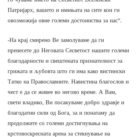
Патријарх, вашето и имињата на сите кои ги
овозможија овие големи достоинства за нас“.
-На крај смирено Ве замолуваме да ги
пренесете до Неговата Сесветост нашите големи
благодарности и свештената признателност за
грижата и љубовта што ги има како вистински
Татко на Православните. Навистина благослов и
чест е да се живее во негово време. А Вам,
свети владико, Ви посакуваме добро здравје и
благодатни сили од Бога, за и понатаму да
продолжите со големи достигнувања на
крстовоскресната арена за стекнување на