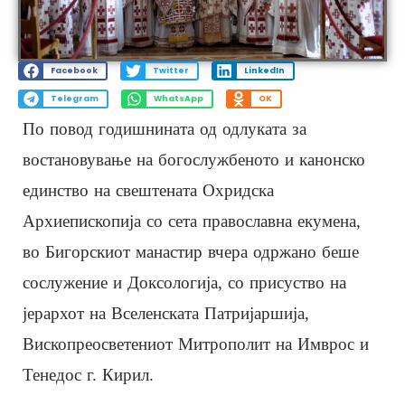
Facebook
Twitter
LinkedIn
Telegram
WhatsApp
OK
По повод годишнината од одлуката за
востановување на богослужбеното и канонско
единство на свештената Охридска
Архиепископија со сета православна екумена,
во Бигорскиот манастир вчера одржано беше
сослужение и Доксологија, со присуство на
јерархот на Вселенската Патријаршија,
Вископреосветениот Митрополит на Имврос и
Тенедос г. Кирил.