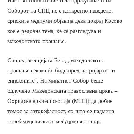
Иако во соопштението за одржувањето на
Соборот на СПЦ не е конкретно наведено,
српските медиуми објавија дека покрај Косово
кое е редовна тема, ќе се разгледува и
македонското прашање.
Според агенцијата Бета, „македонското
прашање секако ќе биде пред патријархот и
епископите“. На минатиот Собор беше
одлучено Македонската православна црква –
Охридска архиепископија (МПЦ) да добие
томос за автокефалност, со што се надмина
повеќедеценискиот меѓуцрковен спор.