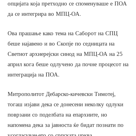
опцијата која претходно се споменуваше е ПОА
да се интегрира во МПЦ-ОА.
Ова прашање како тема на Саборот на СПЦ
беше најавено и во Скопје по седницата на
Светиот архиерејски синод на МПЦ-ОА на 25
април кога беше одлучено да почне процесот на
интеграција на ПОА.
Митрополитот Дебарско-кичевски Тимотеј,
тогаш изјави дека се донесени неколку одлуки
поврзани со поделбата на епархиите, но
напомена дека за јавноста ќе бидат познати по
усогласувањето со српската црква.