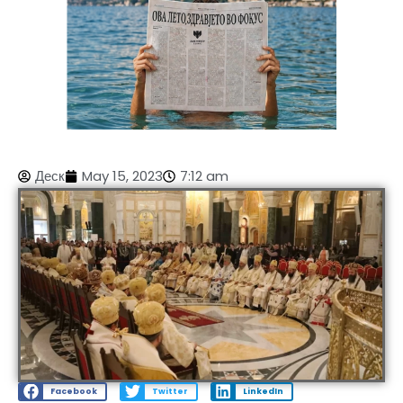
Деск
May 15, 2023
7:12 am
Facebook
Twitter
LinkedIn