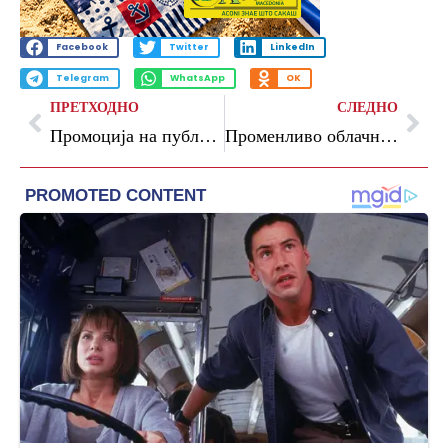
Facebook
Twitter
LinkedIn
Telegram
WhatsApp
OK
ПРЕТХОДНО
СЛЕДНО
Промоција на публикацијата „Солидарност – од надминување кризи до одржлив развој“
Променливо облачно со повремен дожд