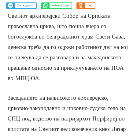
Telegram
WhatsApp
OK
Светиот архијерејски Собор на Српската
православна црква, што почна вчера со
богослужба во белградскиот храм Свети Сава,
денеска треба да го одржи работниот дел на кој
се очекува да се разговара и за македонското
прашање односно за приклучувањето на ПОА
во МПЦ-ОА.
Заседанието на највисокото архиерејско,
црковно-законодавно и црковно-судско тело на
СПЦ под водство на патријархот Порфириј во
криптата на Светиот великомаченик кнез Лазар