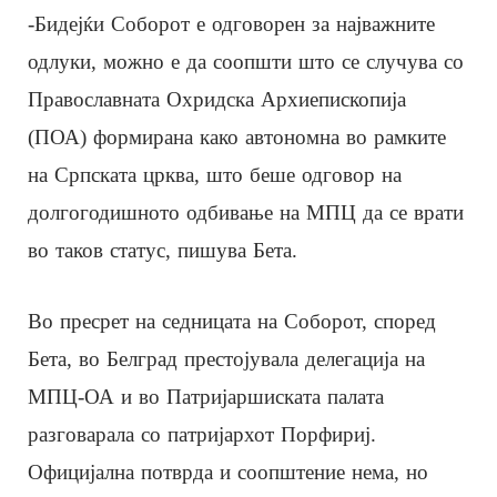
-Бидејќи Соборот е одговорен за најважните
одлуки, можно е да соопшти што се случува со
Православната Охридска Архиепископија
(ПОА) формирана како автономна во рамките
на Српската црква, што беше одговор на
долгогодишното одбивање на МПЦ да се врати
во таков статус, пишува Бета.
Во пресрет на седницата на Соборот, според
Бета, во Белград престојувала делегација на
МПЦ-ОА и во Патријаршиската палата
разговарала со патријархот Порфириј.
Официјална потврда и соопштение нема, но