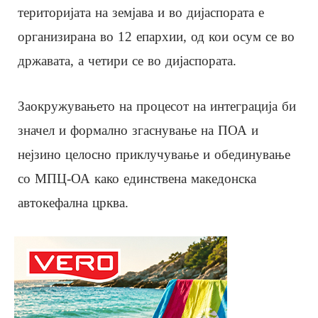
територијата на земјава и во дијаспората е
организирана во 12 епархии, од кои осум се во
државата, а четири се во дијаспората.
Заокружувањето на процесот на интеграција би
значел и формално згаснување на ПОА и
нејзино целосно приклучување и обединување
со МПЦ-ОА како единствена македонска
автокефална црква.