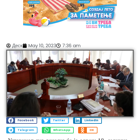
Деск
May 10, 2023
7:36 am
Facebook
Twitter
LinkedIn
Telegram
WhatsApp
OK