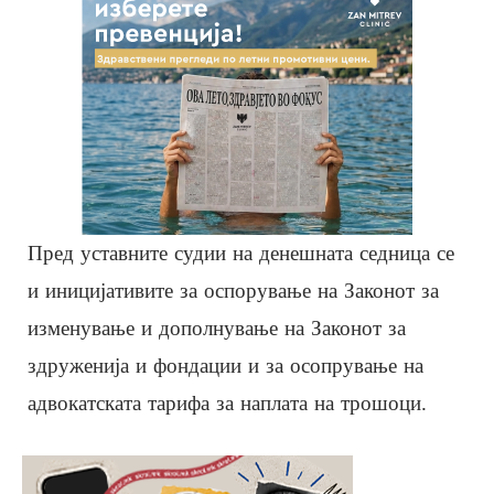
Пред уставните судии на денешната седница се
и иницијативите за оспорување на Законот за
изменување и дополнување на Законот за
здруженија и фондации и за осопрување на
адвокатската тарифа за наплата на трошоци.