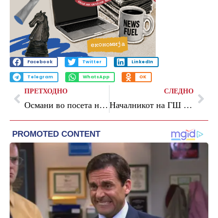
Facebook
Twitter
LinkedIn
Telegram
WhatsApp
OK
ПРЕТХОДНО
СЛЕДНО
Османи во посета на Ирска
Началникот на ГШ Ѓурчиновски на конференција на Воениот комитет на НАТО