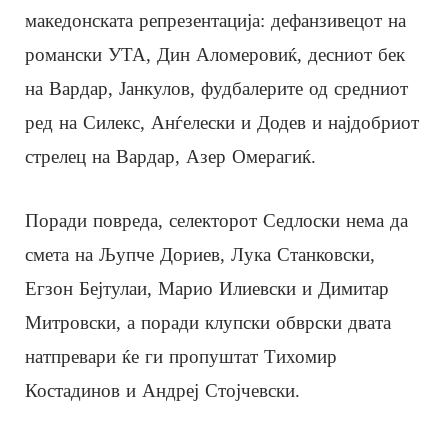
македонската репрезентација: дефанзивецот на
романски УТА, Дин Аломеровиќ, десниот бек
на Вардар, Јанкулов, фудбалерите од средниот
ред на Силекс, Анѓелески и Додев и најдобриот
стрелец на Вардар, Азер Омерагиќ.
Поради повреда, селекторот Седлоски нема да
смета на Љупче Дориев, Лука Станковски,
Егзон Бејтулаи, Марио Илиевски и Димитар
Митровски, а поради клупски обврски двата
натпревари ќе ги пропуштат Тихомир
Костадинов и Андреј Стојчевски.