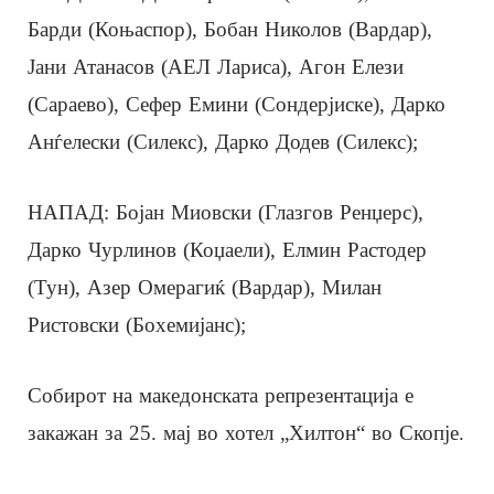
Барди (Коњаспор), Бобан Николов (Вардар),
Јани Атанасов (АЕЛ Лариса), Агон Елези
(Сараево), Сефер Емини (Сондерјиске), Дарко
Анѓелески (Силекс), Дарко Додев (Силекс);
НАПАД: Бојан Миовски (Глазгов Ренџерс),
Дарко Чурлинов (Коџаели), Елмин Растодер
(Тун), Азер Омерагиќ (Вардар), Милан
Ристовски (Бохемијанс);
Собирот на македонската репрезентација е
закажан за 25. мај во хотел „Хилтон“ во Скопје.