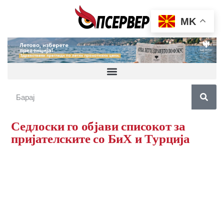
MK
Седлоски го објави списокот за
пријателските со БиХ и Турција