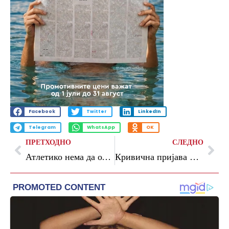
Facebook
Twitter
LinkedIn
Telegram
WhatsApp
OK
ПРЕТХОДНО
СЛЕДНО
Атлетико нема да одбие 150 милиони евра за Хулијан Алварез
Кривична пријава и интерпелација за Гаши, најави Филипче – СДСМ се повлекува од Комисијата