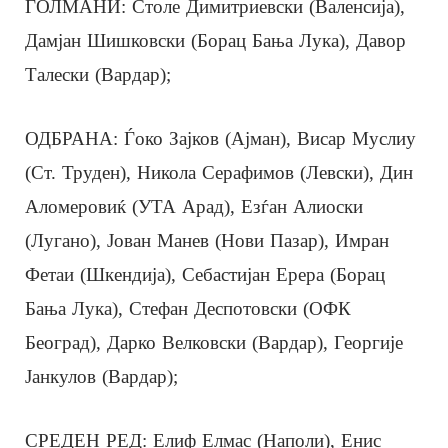
ГОЛМАНИ: Столе Димитриевски (Валенсија),
Дамјан Шишковски (Борац Бања Лука), Давор
Талески (Вардар);
ОДБРАНА: Ѓоко Зајков (Ајман), Висар Муслиу
(Ст. Труден), Никола Серафимов (Левски), Дин
Аломеровиќ (УТА Арад), Езѓан Алиоски
(Лугано), Јован Манев (Нови Пазар), Имран
Фетаи (Шкендија), Себастијан Ерера (Борац
Бања Лука), Стефан Деспотовски (ОФК
Београд), Дарко Велковски (Вардар), Георгије
Јанкулов (Вардар);
СРЕДЕН РЕД: Елиф Елмас (Наполи), Енис