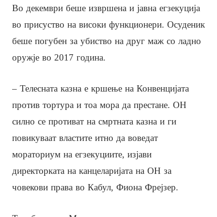
Во декември беше извршена и јавна егзекуција
во присуство на високи функционери. Осуденик
беше погубен за убиство на друг маж со ладно
оружје во 2017 година.
– Телесната казна е кршење на Конвенцијата
против тортура и тоа мора да престане. ОН
силно се противат на смртната казна и ги
повикуваат властите итно да воведат
мораториум на егзекуциите, изјави
директорката на канцеларијата на ОН за
човекови права во Кабул, Фиона Фрејзер.