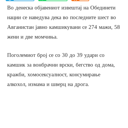
Во денеска објавениот извештај на Обединети
нации се наведува дека во последните шест во
Авганистан јавно камшикувани се 274 мажи, 58
жени и две момчиња.
Поголемиот број се со 30 до 39 удари со
камшик за вонбрачни врски, бегство од дома,
кражби, хомосексуалност, консумирање
алкохол, измама и шверц на дрога.