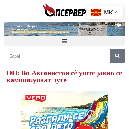
MK
ОН: Во Авганистан сè уште јавно се
камшикуваат луѓе