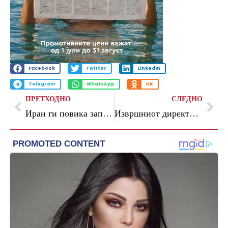
Facebook
Twitter
LinkedIn
Telegram
WhatsApp
OK
ПРЕТХОДНО
СЛЕДНО
Иран ги повика западните земји да не го одложуваат нуклеарниот договор
Извршниот директор на РАИ поднесе оставка поради притисоци од власта