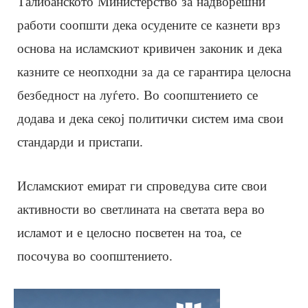
Талибанското Министерство за надворешни
работи соопшти дека осудените се казнети врз
основа на исламскиот кривичен законик и дека
казните се неопходни за да се гарантира целосна
безбедност на луѓето. Во соопштението се
додава и дека секој политички систем има свои
стандарди и пристапи.
Исламскиот емират ги спроведува сите свои
активности во светлината на светата вера во
исламот и е целосно посветен на тоа, се
посочува во соопштението.