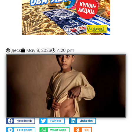
деск
May 8, 2023
4:20 pm
Facebook
Twitter
LinkedIn
Telegram
WhatsApp
OK