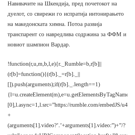
Навивачите на Шкендија, пред почетокот на
дуелот, со свирежи го испратија интонирањето
на македонската химна. Потоа развија
транспарент со навредлива содржина за ФФМ и
новиот шампион Вардар.
!function(r,u,m,b,l,e){r._Rumble=b,r[b]||
(r[b]=function(){(r[b]._=r[b]._||
[]).push(arguments);if(r[b]._.length==1)
{l=u.createElement(m),e=u.getElementsByTagName(m
[0],l.async=1,l.src=”https://rumble.com/embedJS/u4″
+
(arguments[1].video?’.’+arguments[1].video:”)+”/?