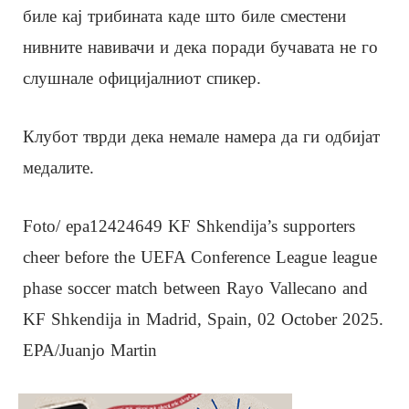
биле кај трибината каде што биле сместени
нивните навивачи и дека поради бучавата не го
слушнале официјалниот спикер.
Клубот тврди дека немале намера да ги одбијат
медалите.
Foto/ epa12424649 KF Shkendija’s supporters
cheer before the UEFA Conference League league
phase soccer match between Rayo Vallecano and
KF Shkendija in Madrid, Spain, 02 October 2025.
EPA/Juanjo Martin