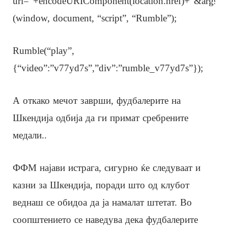
url=”+encodeURIComponent(location.href)+”&args=”+e
(window, document, “script”, “Rumble”);
Rumble(“play”,
{“video”:”v77yd7s”,”div”:”rumble_v77yd7s”});
А откако мечот заврши, фудбалерите на
Шкендија одбија да ги примат сребрените
медали..
ФФМ најави истрага, сигурно ќе следуваат и
казни за Шкендија, поради што од клубот
веднаш се обидоа да ја намалат штетат. Во
соопштението се наведува дека фудбалерите