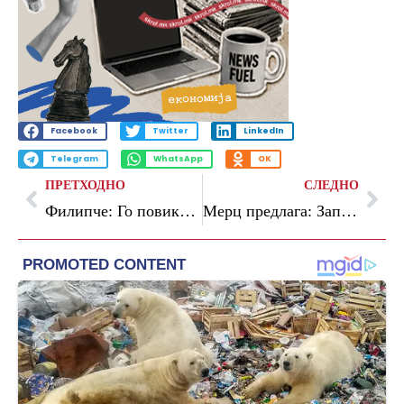
Facebook
Twitter
LinkedIn
Telegram
WhatsApp
OK
ПРЕТХОДНО
СЛЕДНО
Филипче: Го повикувам Мицкоски заедно да ги донесеме уставните измени
Мерц предлага: Западен Балкан како набљудувач во ЕУ, Украина како придружна членка без право на глас