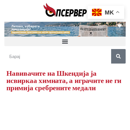
MK
Навивачите на Шкендија ја
исвиркаа химната, а играчите не ги
примија сребрените медали