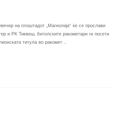
вечер на плоштадот „Магнолија“ ќе се прослави
ер и РК Тиквеш, битолските ракометари ги посети
пионската титула во ракомет …