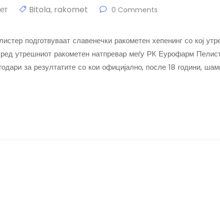
ет
Bitola
rakomet
,
0 Comments
стер подготвуваат славенечки ракометен хепенинг со кој утре
Пред утрешниот ракометен натпревар меѓу РК Еурофарм Пелист
годари за резултатите со кои официјално, после 18 години, шам