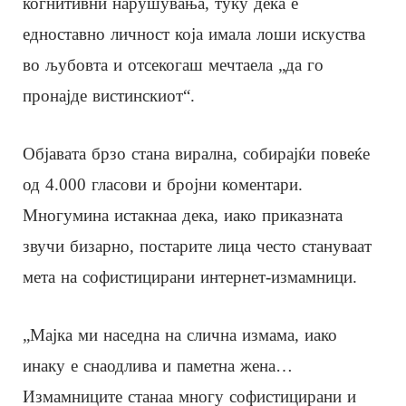
когнитивни нарушувања, туку дека е
едноставно личност која имала лоши искуства
во љубовта и отсекогаш мечтаела „да го
пронајде вистинскиот“.
Објавата брзо стана вирална, собирајќи повеќе
од 4.000 гласови и бројни коментари.
Многумина истакнаа дека, иако приказната
звучи бизарно, постарите лица често стануваат
мета на софистицирани интернет-измамници.
„Мајка ми наседна на слична измама, иако
инаку е снаодлива и паметна жена…
Измамниците станаа многу софистицирани и