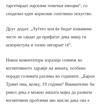
таргетираат најсилни човечки емоции“, го
споделил еден корисник сопствено искуство.
Друг додал: „Луѓето кои ќе бидат измамени
често не сакаат да прифатат дека некој ги
искористува и силно негираат сè“.
Некои коментатори изразија сомнеж во
когнитивното здравје на жената, особено
поради големата разлика во годините. „Барон
Трамп има, колку, 19 години? Внимателно би
рекол дека е можно вашата мајка да развила
когнитивни проблеми ако мисли дека ова е