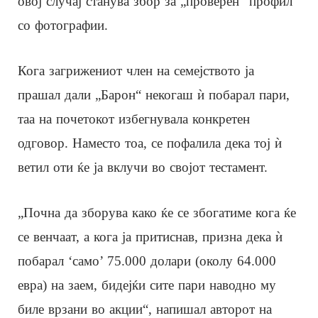
овој случај станува збор за „проверен“ профил
со фотографии.
Кога загрижениот член на семејството ја
прашал дали „Барон“ некогаш ѝ побарал пари,
таа на почетокот избегнувала конкретен
одговор. Наместо тоа, се пофалила дека тој ѝ
ветил оти ќе ја вклучи во својот тестамент.
„Почна да зборува како ќе се збогатиме кога ќе
се венчаат, а кога ја притиснав, призна дека ѝ
побарал ‘само’ 75.000 долари (околу 64.000
евра) на заем, бидејќи сите пари наводно му
биле врзани во акции“, напишал авторот на