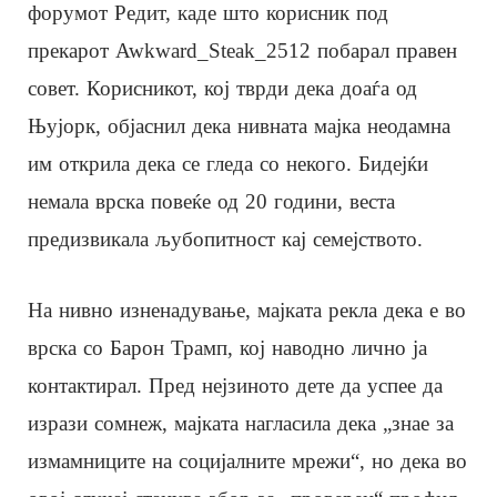
форумот Редит, каде што корисник под
прекарот Awkward_Steak_2512 побарал правен
совет. Корисникот, кој тврди дека доаѓа од
Њујорк, објаснил дека нивната мајка неодамна
им открила дека се гледа со некого. Бидејќи
немала врска повеќе од 20 години, веста
предизвикала љубопитност кај семејството.
На нивно изненадување, мајката рекла дека е во
врска со Барон Трамп, кој наводно лично ја
контактирал. Пред нејзиното дете да успее да
изрази сомнеж, мајката нагласила дека „знае за
измамниците на социјалните мрежи“, но дека во