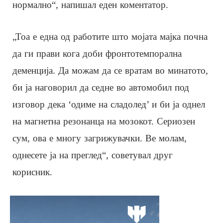
нормално“, напишал еден коментатор.
„Тоа е една од работите што мојата мајка почна
да ги прави кога доби фронтотемпорална
деменција. Да можам да се вратам во минатото,
би ја наговорил да седне во автомобил под
изговор дека ‘одиме на сладолед’ и би ја однел
на магнетна резонанца на мозокот. Сериозен
сум, ова е многу загрижувачки. Ве молам,
однесете ја на преглед“, советувал друг
корисник.