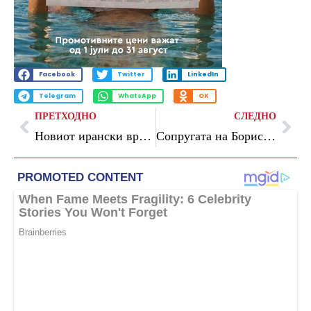
Facebook
Twitter
LinkedIn
Telegram
WhatsApp
OK
ПРЕТХОДНО
СЛЕДНО
Новиот ирански врховен водач: Војната наметнува потежок товар за функционерите
Сопругата на Борис Џонсон: Таксистот можеби силувал 1.000 жени, јас го пријавив