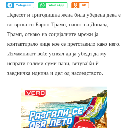
Telegram
WhatsApp
OK
Педесет и тригодишна жена била убедена дека е
во врска со Барон Трамп, синот на Доналд
Трамп, откако на социјалните мрежи ја
контактирало лице кое се претставило како него.
Измамникот веќе успеал да ја убеди да му
испрати големи суми пари, ветувајќи ѝ
заедничка иднина и дел од наследството.