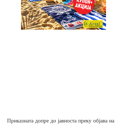
Приказната допре до јавноста преку објава на