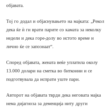
објавата.
Тој го додал и објаснувањето на мајката: „Рекол
дека ќе ѝ ги врати парите со камата за неколку
недели и дека горе-долу во истото време и
лично ќе се запознаат“.
Според објавата, жената веќе уплатила околу
13.000 долари на сметка во биткоини и се
подготвувала да испрати уште пари.
Авторот на објавата тврди дека неговата мајка
нема дијагноза за деменција ниту други