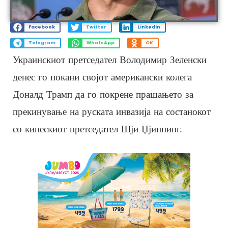
Facebook
Twitter
LinkedIn
Telegram
WhatsApp
OK
Украинскиот претседател Володимир Зеленски
денес го покани својот американски колега
Доналд Трамп да го покрене прашањето за
прекинување на руската инвазија на состанокот
со кинескиот претседател Шји Џјинпинг.