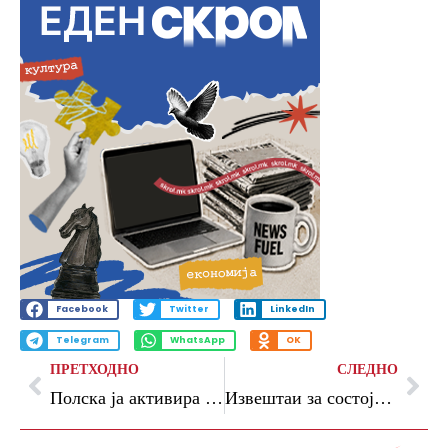
Facebook
Twitter
LinkedIn
Telegram
WhatsApp
OK
ПРЕТХОДНО
СЛЕДНО
Полска ја активира воздушната одбрана, Словачка привремено ја затвора границата: „Ја следиме ситуацијата“
Извештаи за состојбата на ракетните залихи: „Иран се подготвува за обновени непријателства“