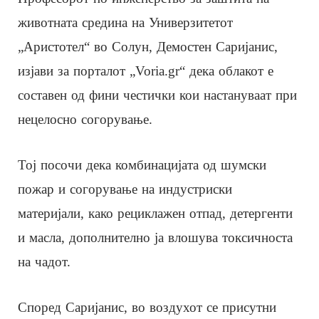
животната средина на Универзитетот
„Аристотел“ во Солун, Демостен Саријанис,
изјави за порталот „Voria.gr“ дека облакот е
составен од фини честички кои настануваат при
нецелосно согорување.
Тој посочи дека комбинацијата од шумски
пожар и согорување на индустриски
материјали, како рециклажен отпад, детергенти
и масла, дополнително ја влошува токсичноста
на чадот.
Според Саријанис, во воздухот се присутни