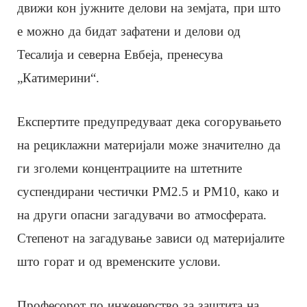
движи кон јужните делови на земјата, при што
е можно да бидат зафатени и делови од
Тесалија и северна Евбеја, пренесува
„Катимерини“.
Експертите предупредуваат дека согорувањето
на рециклажни материјали може значително да
ги зголеми концентрациите на штетните
суспендирани честички PM2.5 и PM10, како и
на други опасни загадувачи во атмосферата.
Степенот на загадување зависи од материјалите
што горат и од временските услови.
Професорот по инженерство за заштита на