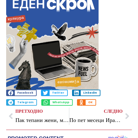
Facebook
Twitter
LinkedIn
Telegram
WhatsApp
OK
ПРЕТХОДНО
СЛЕДНО
Пак тепани жени, мајки, снаи, браќа и партнерки
По пет месеци Иран и Катар ја обновуваат поморската трговија