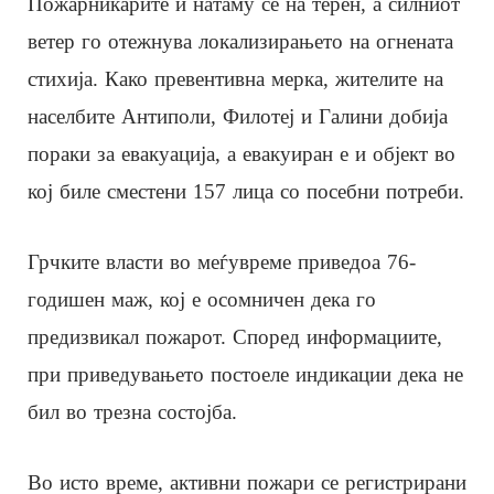
Пожарникарите и натаму се на терен, а силниот
ветер го отежнува локализирањето на огнената
стихија. Како превентивна мерка, жителите на
населбите Антиполи, Филотеј и Галини добија
пораки за евакуација, а евакуиран е и објект во
кој биле сместени 157 лица со посебни потреби.
Грчките власти во меѓувреме приведоа 76-
годишен маж, кој е осомничен дека го
предизвикал пожарот. Според информациите,
при приведувањето постоеле индикации дека не
бил во трезна состојба.
Во исто време, активни пожари се регистрирани