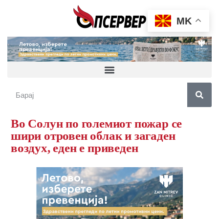
MK
Во Солун по големиот пожар се
шири отровен облак и загаден
воздух, еден е приведен