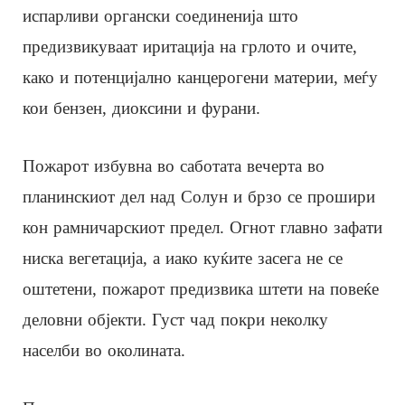
испарливи органски соединенија што
предизвикуваат иритација на грлото и очите,
како и потенцијално канцерогени материи, меѓу
кои бензен, диоксини и фурани.
Пожарот избувна во саботата вечерта во
планинскиот дел над Солун и брзо се прошири
кон рамничарскиот предел. Огнот главно зафати
ниска вегетација, а иако куќите засега не се
оштетени, пожарот предизвика штети на повеќе
деловни објекти. Густ чад покри неколку
населби во околината.