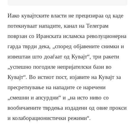
Иако кувајтските власти не прецизираа од каде
потекнуваат нападите, канал на Телеграм
поврзан со Иранската исламска револуционерна
гарда тврди дека, „според објавените снимки и
извештаи што доаѓаат од Кувајт“, три ракети
„успешно погодиле непријателски бази во
Кувајт“. Во истиот пост, изјавите на Кувајт за
пресретнување на нападите се наречени
„смешни и апсурдни“ и „на исто ниво со
вообичаените тврдења издадени од овие прокси
и колаборационистички режими“.