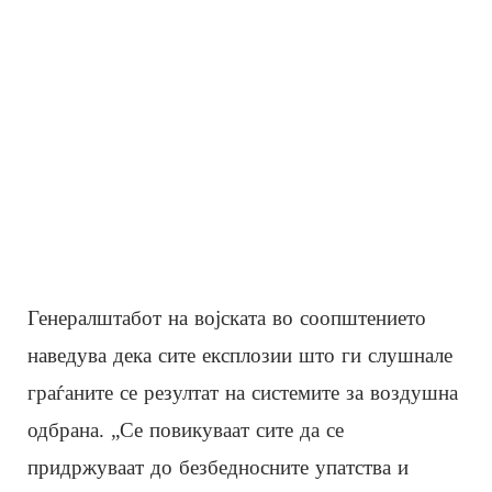
Генералштабот на војската во соопштението
наведува дека сите експлозии што ги слушнале
граѓаните се резултат на системите за воздушна
одбрана. „Се повикуваат сите да се
придржуваат до безбедносните упатства и