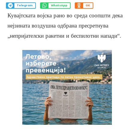
Telegram
WhatsApp
OK
Кувајтската војска рано во среда соопшти дека
нејзината воздушна одбрана пресретнува
„непријателски ракетни и беспилотни напади“.