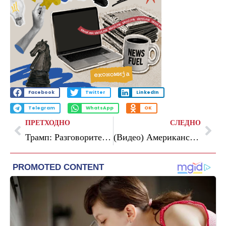
Facebook
Twitter
LinkedIn
Telegram
WhatsApp
OK
ПРЕТХОДНО
СЛЕДНО
Трамп: Разговорите со Иран се во тек, никогаш не знаете каде одат
(Видео) Американската војска со проектил погоди танкер што се движеше кон Иран