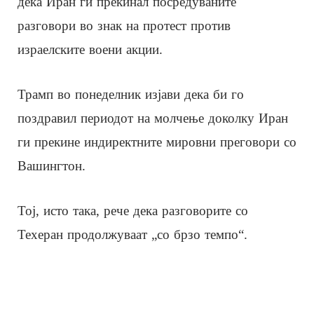
дека Иран ги прекинал посредуваните
разговори во знак на протест против
израелските воени акции.
Трамп во понеделник изјави дека би го
поздравил периодот на молчење доколку Иран
ги прекине индиректните мировни преговори со
Вашингтон.
Тој, исто така, рече дека разговорите со
Техеран продолжуваат „со брзо темпо“.