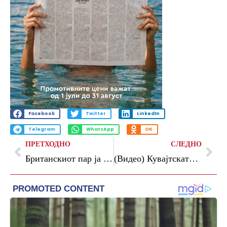
Facebook
Twitter
LinkedIn
Telegram
WhatsApp
OK
ПРЕТХОДНО
СЛЕДНО
Британскиот пар ја изгуби жалбата против затворската казна во Иран
(Видео) Кувајтската војска пресретнува ракетни и напади со дронови