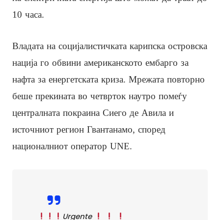
10 часа.
Владата на социјалистичката карипска островска
нација го обвини американското ембарго за
нафта за енергетската криза. Мрежата повторно
беше прекината во четврток наутро помеѓу
централната покраина Сиего де Авила и
источниот регион Гвантанамо, според
националниот оператор UNE.
Urgente