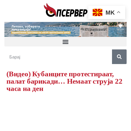
MK
(Видео) Кубанците протестираат,
палат барикади… Немаат струја 22
часа на ден