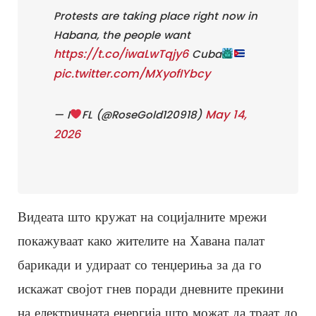
Protests are taking place right now in
Habana, the people want
https://t.co/iwaLwTqjy6
Cuba
pic.twitter.com/MXyofIYbcy
May 14,
— I
FL (@RoseGold120918)
2026
Видеата што кружат на социјалните мрежи
покажуваат како жителите на Хавана палат
барикади и удираат со тенџериња за да го
искажат својот гнев поради дневните прекини
на електричната енергија што можат да траат до