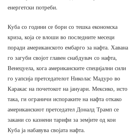
енергетски потреби.
Куба со години се бори со тешка економска
криза, која се влоши во последните месеци
поради американското ембарго за нафта. Хавана
го загуби својот главен снабдувач со нафта,
Венецуела, кога американските специјални сили
го уапсија претседателот Николас Мадуро во
Каракас на почетокот на јануари. Мексико, исто
така, ги ограничи испораките на нафта откако
американскиот претседател Доналд Трамп се
закани со казнени тарифи за земјите од кои
Куба ја набавува својата нафта.