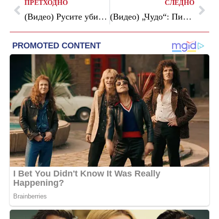
ПРЕТХОДНО
СЛЕДНО
(Видео) Русите убија повеќе од 20 луѓе во Киев во брутален напад: синоќа дојде одмаздата
(Видео) „Чудо“: Пилот изврши итно слетување во Атлантикот, сите се спасени