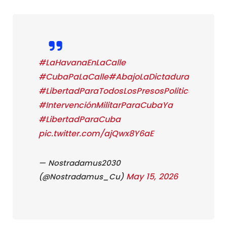
#LaHavanaEnLaCalle
#CubaPaLaCalle
#AbajoLaDictadura
#LibertadParaTodosLosPresosPoliticos
#IntervenciónMilitarParaCubaYa
#LibertadParaCuba
pic.twitter.com/ajQwx8Y6aE
— Nostradamus2030
May 15, 2026
(@Nostradamus_Cu)