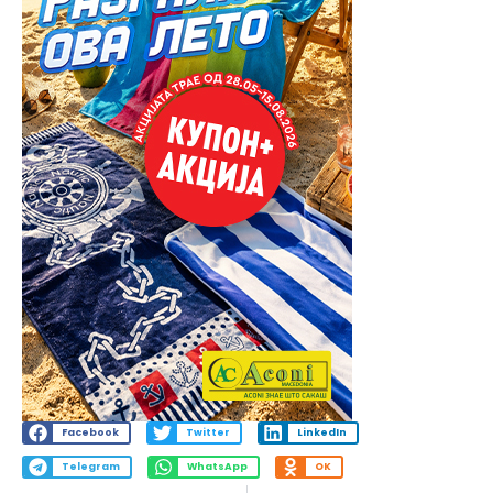
Facebook
Twitter
LinkedIn
Telegram
WhatsApp
OK