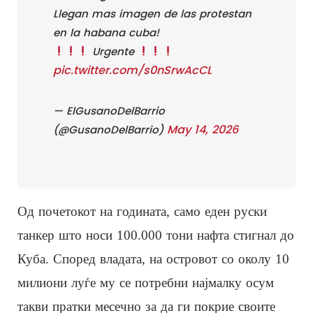
Llegan mas imagen de las protestan
en la habana cuba!
Urgente
pic.twitter.com/s0nSrwAcCL
— ElGusanoDelBarrio
May 14, 2026
(@GusanoDelBarrio)
Од почетокот на годината, само еден руски
танкер што носи 100.000 тони нафта стигнал до
Куба. Според владата, на островот со околу 10
милиони луѓе му се потребни најмалку осум
такви пратки месечно за да ги покрие своите