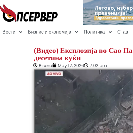
Вести
Бизнис и економија
Политика
Став
(Видео) Експлозија во Сао Па
десетина куќи
Bisera
May 12, 2026
7:02 am