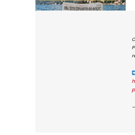
C
P
r
h
p
—