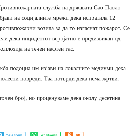
ротивпожарната служба на државата Сао Паоло
бјави на социјалните мрежи дека испратила 12
ротивпожарни возила за да го изгаснат пожарот. Се
ели дека инцидентот веројатно е предизвикан од
ксплозија на течен нафтен гас.
жба подоцна им изјави на локалните медиуми дека
 полесни повреди. Таа потврди дека нема жртви.
точен број, но проценуваме дека околу десетина
Telegram
WhatsApp
OK