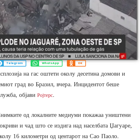
Telegram
WhatsApp
OK
плозија на гас оштети околу десетина домови и
емиот град во Бразил, вчера. Инцидентот беше
служба, објави
.
Ројтерс
нимките од локалните медиуми покажаа уништени
окриви и чад што се издига над населбата Џагуаре,
колу 16 километри од центарот на Сао Паоло.