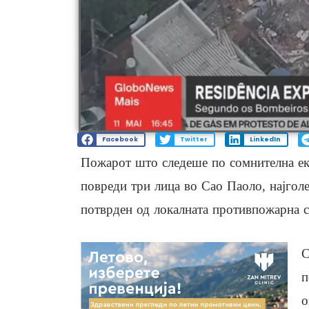
Facebook
Twitter
LinkedIn
Пожарот што следеше по сомнителна екс
повреди три лица во Сао Паоло, најгол
потврден од локалната противпожарна 
С
п
о