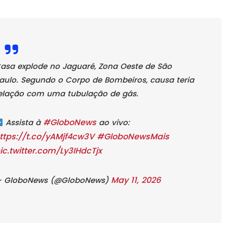
asa explode no Jaguaré, Zona Oeste de São
aulo. Segundo o Corpo de Bombeiros, causa teria
elação com uma tubulação de gás.
#GloboNews
Assista à
ao vivo:
ttps://t.co/yAMjf4cw3V
#GloboNewsMais
ic.twitter.com/Ly3IHdcTjx
May 11, 2026
 GloboNews (@GloboNews)