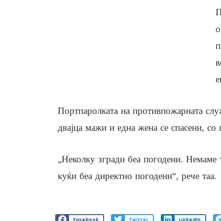
П
о
п
в
е
Портпаролката на противпожарната слу
двајца мажи и една жена се спасени, со
„Неколку згради беа погодени. Немаме 
куќи беа директно погодени“, рече таа.
Facebook
Twitter
LinkedIn