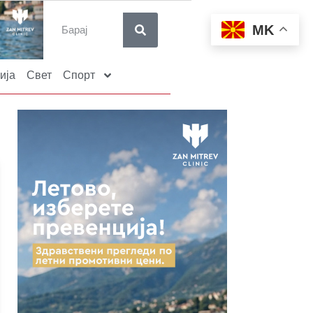
MK
ија
Свет
Спорт