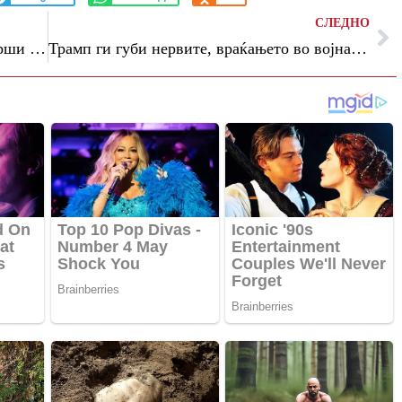
СЛЕДНО
Зеленски: Русија нема намера да ја заврши војната, се подготвуваме за нови напади
Трамп ги губи нервите, враќањето во војната е сè поверојатно, пишува Си-ен-ен