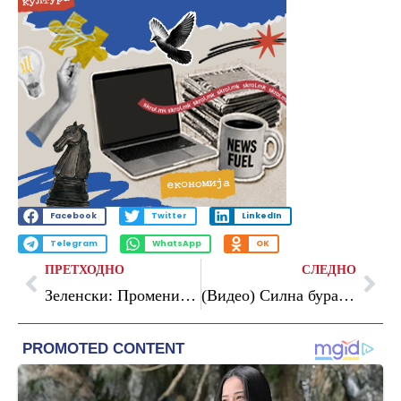
Facebook
Twitter
LinkedIn
Telegram
WhatsApp
OK
ПРЕТХОДНО
СЛЕДНО
Зеленски: Промени во буџетот, повеќе пари за одбраната на Украина
(Видео) Силна бура, пороен дожд и температура пониска за десет степени: невреме во Словенија и Хрватска