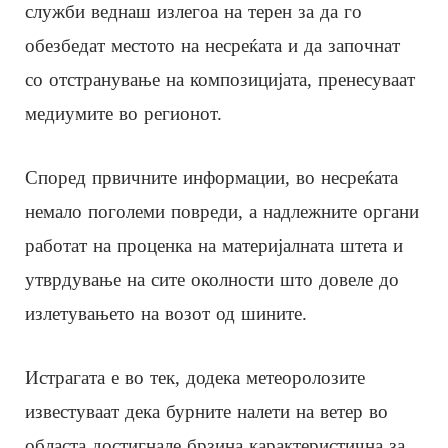
служби веднаш излегоа на терен за да го
обезбедат местото на несреќата и да започнат
со отстранување на композицијата, пренесуваат
медиумите во регионот.
Според првичните информации, во несреќата
немало поголеми повреди, а надлежните органи
работат на проценка на материјалната штета и
утврдување на сите околности што довеле до
излетувањето на возот од шините.
Истрагата е во тек, додека метеоролозите
известуваат дека бурните налети на ветер во
областа достигнале брзина карактеристична за