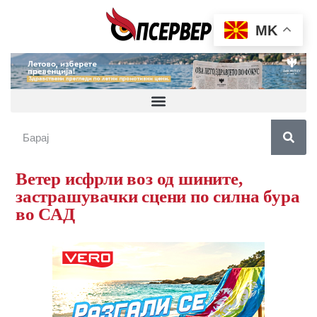
MK
Ветер исфрли воз од шините,
застрашувачки сцени по силна бура
во САД