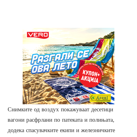
Снимките од воздух покажуваат десетици
вагони расфрлани по патеката и полињата,
додека спасувачките екипи и железничките