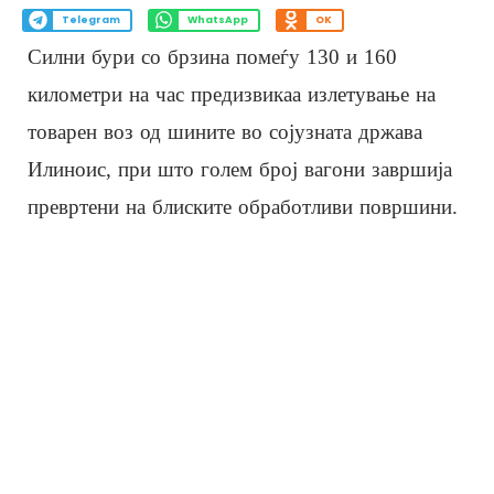
Telegram
WhatsApp
OK
Силни бури со брзина помеѓу 130 и 160
километри на час предизвикаа излетување на
товарен воз од шините во сојузната држава
Илиноис, при што голем број вагони завршија
превртени на блиските обработливи површини.