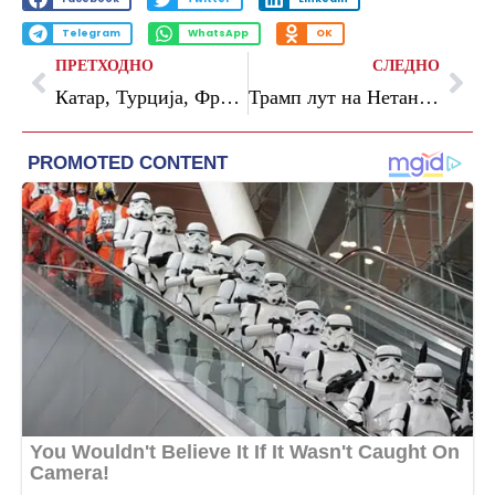
Telegram
WhatsApp
OK
ПРЕТХОДНО
СЛЕДНО
Катар, Турција, Франција реагираат на договорот САД-Иран
Трамп лут на Нетанјаху: „Зошто го изврши тој напад?“