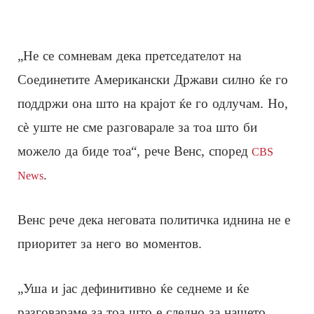
„Не се сомневам дека претседателот на
Соединетите Американски Држави силно ќе го
поддржи она што на крајот ќе го одлучам. Но,
сè уште не сме разговарале за тоа што би
можело да биде тоа“, рече Венс, според
CBS
.
News
Венс рече дека неговата политичка иднина не е
приоритет за него во моментов.
„Уша и јас дефинитивно ќе седнеме и ќе
разговараме за тоа што е следно за нашето