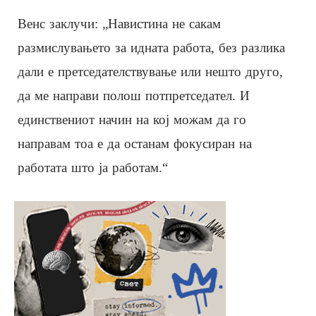
Венс заклучи: „Навистина не сакам
размислувањето за идната работа, без разлика
дали е претседателствување или нешто друго,
да ме направи полош потпретседател. И
единствениот начин на кој можам да го
направам тоа е да останам фокусиран на
работата што ја работам.“