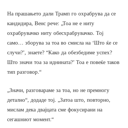
На прашањето дали Трамп го охрабрува да се
кандидира, Венс рече: „Тоа не е ниту
охрабрувачко ниту обесхрабрувачко. Тој
само… зборува за тоа во смисла на ‘Што ќе се
случи?’, знаете? “Како да обезбедиме успех?
Што значи тоа за иднината?’ Тоа е повеќе таков
тип разговор.“
„Значи, разговараме за тоа, но не премногу
детално“, додаде тој. „Затоа што, повторно,
мислам дека двајцата сме фокусирани на
сегашниот момент.“