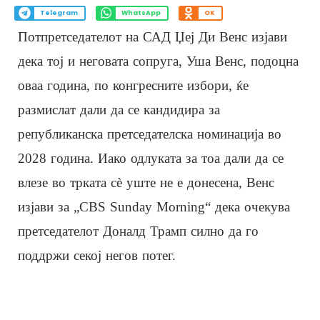
Telegram
WhatsApp
OK
Потпретседателот на САД Џеј Ди Венс изјави
дека тој и неговата сопруга, Уша Венс, подоцна
оваа година, по конгресните избори, ќе
размислат дали да се кандидира за
републиканска претседателска номинација во
2028 година. Иако одлуката за тоа дали да се
влезе во трката сè уште не е донесена, Венс
изјави за „CBS Sunday Morning“ дека очекува
претседателот Доналд Трамп силно да го
поддржи секој негов потег.