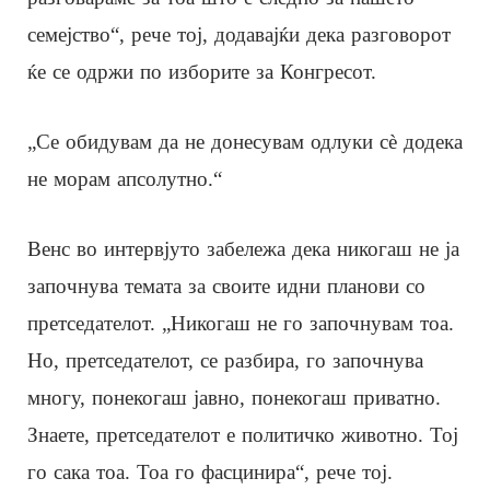
семејство“, рече тој, додавајќи дека разговорот
ќе се одржи по изборите за Конгресот.
„Се обидувам да не донесувам одлуки сè додека
не морам апсолутно.“
Венс во интервјуто забележа дека никогаш не ја
започнува темата за своите идни планови со
претседателот. „Никогаш не го започнувам тоа.
Но, претседателот, се разбира, го започнува
многу, понекогаш јавно, понекогаш приватно.
Знаете, претседателот е политичко животно. Тој
го сака тоа. Тоа го фасцинира“, рече тој.