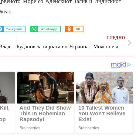
рвеното Море со Аденскиот Залив и Индискиот
кеан.
Telegram
WhatsApp
OK
СЛЕДНО
Во јуни нè очекува реконструкција на Владата, ќе разговараме со нашите коалициони партнери, кажа Мицкоски за оставката на Фетаи
Буданов за војната во Украина : Можно е да заврши пред зимата