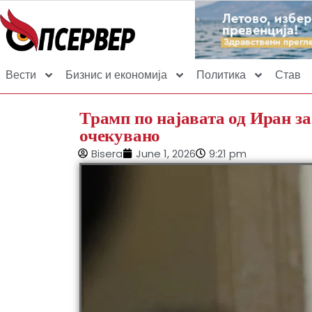
Вести
Бизнис и економија
Политика
Став
Трамп по најавата од Иран за
очекувано
Bisera
June 1, 2026
9:21 pm