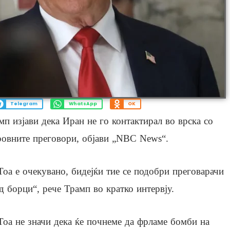
Telegram
WhatsApp
OK
п изјави дека Иран не го контактирал во врска со
ровните преговори, објави „NBC News“.
Тоа е очекувано, бидејќи тие се подобри преговарачи
д борци“, рече Трамп во кратко интервју.
Тоа не значи дека ќе почнеме да фрламе бомби на