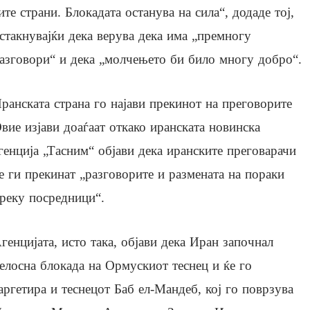
ите страни. Блокадата останува на сила“, додаде тој,
стакнувајќи дека верува дека има „премногу
азговори“ и дека „молчењето би било многу добро“.
ранската страна го најави прекинот на преговорите
вие изјави доаѓаат откако иранската новинска
генција „Тасним“ објави дека иранските преговарачи
е ги прекинат „разговорите и размената на пораки
реку посредници“.
генцијата, исто така, објави дека Иран започнал
елосна блокада на Ормускиот теснец и ќе го
аргетира и теснецот Баб ел-Мандеб, кој го поврзува