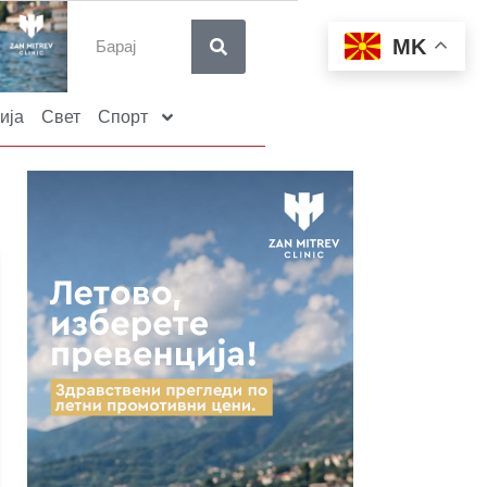
MK
ија
Свет
Спорт