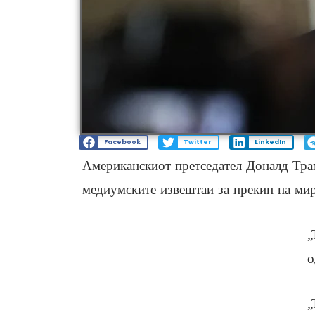
Facebook
Twitter
LinkedIn
Американскиот претседател Доналд Трам
медиумските извештаи за прекин на ми
„
о
„