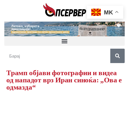
MK
Трамп објави фотографии и видеа
од нападот врз Иран синоќа: „Ова е
одмазда“