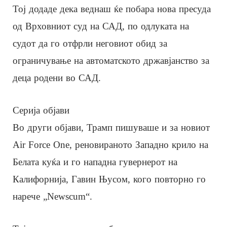
Тој додаде дека веднаш ќе побара нова пресуда
од Врховниот суд на САД, по одлуката на
судот да го отфрли неговиот обид за
ограничување на автоматското државјанство за
деца родени во САД.
Серија објави
Во други објави, Трамп пишуваше и за новиот
Air Force One, реновираното Западно крило на
Белата куќа и го нападна гувернерот на
Калифорнија, Гавин Њусом, кого повторно го
нарече „Newscum“.