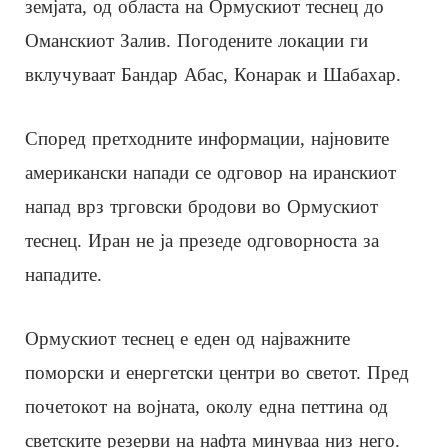
земјата, од областа на Ормускиот теснец до
Оманскиот Залив. Погодените локации ги
вклучуваат Бандар Абас, Конарак и Шабахар.
Според претходните информации, најновите
американски напади се одговор на иранскиот
напад врз трговски бродови во Ормускиот
теснец. Иран не ја презеде одговорноста за
нападите.
Ормускиот теснец е еден од најважните
поморски и енергетски центри во светот. Пред
почетокот на војната, околу една петтина од
светските резерви на нафта минуваа низ него.