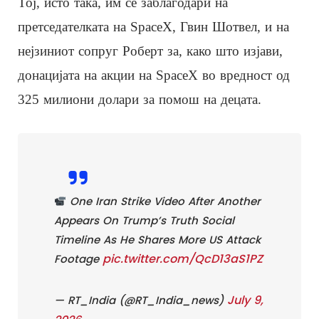
Тој, исто така, им се заблагодари на
претседателката на SpaceX, Гвин Шотвел, и на
нејзиниот сопруг Роберт за, како што изјави,
донацијата на акции на SpaceX во вредност од
325 милиони долари за помош на децата.
One Iran Strike Video After Another
Appears On Trump’s Truth Social
Timeline As He Shares More US Attack
pic.twitter.com/QcD13aS1PZ
Footage
July 9,
— RT_India (@RT_India_news)