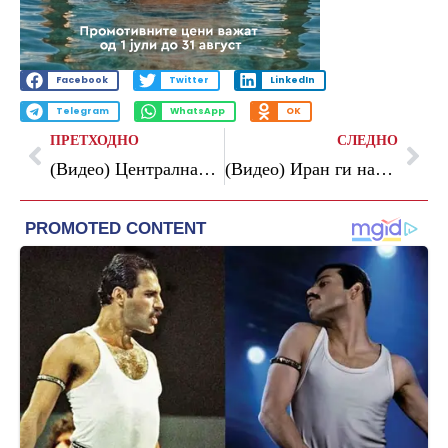
Facebook
Twitter
LinkedIn
Telegram
WhatsApp
OK
ПРЕТХОДНО
СЛЕДНО
(Видео) Централната команда на САД по нападот во Иран: Американските сили остануваат смртоносни и подготвени
(Видео) Иран ги нападна американските воени бази во Кувајт и Бахреин