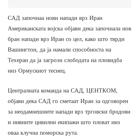
САД започнаа нови напади врз Иран
Американската војска објави дека започнала нов
бран напади врз Иран со цел, како што тврди
Вашингтон, да ја намали способноста на
Техеран да ја загрози слободата на пловидба
низ Ормускиот теснец.
Централната команда на САД, ЦЕНТКОМ,
објави дека САД го сметаат Иран за одговорен
за неодамнешните напади врз трговски бродови
и нивните цивилни екипажи што пловат низ
оваа клучна поморска рута.