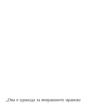
„Ова е одмазда за вчерашното иранско