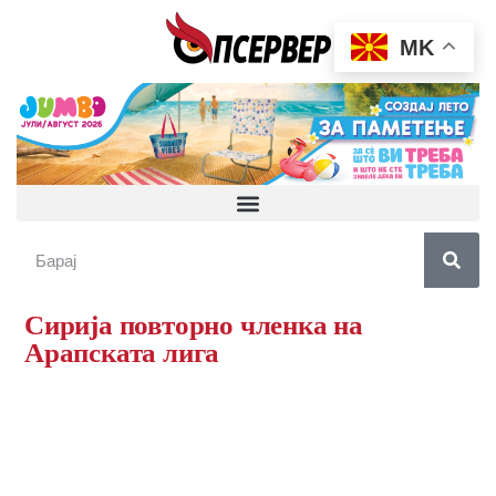
MK
Сирија повторно членка на
Арапската лига