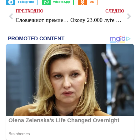
Telegram
WhatsApp
OK
ПРЕТХОДНО
СЛЕДНО
Словачкиот премиер Едуард Хегер поднесе оставка
Околу 23.000 луѓе избегаа од насилството во североисточна Индија