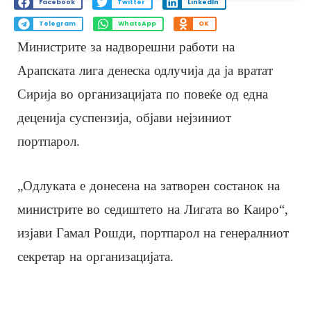
Facebook
Twitter
LinkedIn
Telegram
WhatsApp
OK
Министрите за надворешни работи на
Арапската лига денеска одлучија да ја вратат
Сирија во организацијата по повеќе од една
деценија суспензија, објави нејзиниот
портпарол.
„Одлуката е донесена на затворен состанок на
министрите во седиштето на Лигата во Каиро“,
изјави Гамал Рошди, портпарол на генералниот
секретар на организацијата.