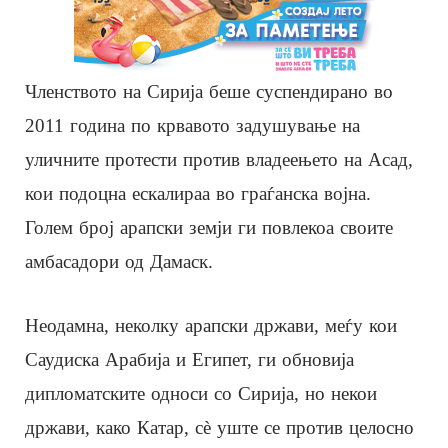
Членството на Сирија беше суспендирано во
2011 година по крвавото задушување на
уличните протести против владеењето на Асад,
кои подоцна ескалираа во граѓанска војна.
Голем број арапски земји ги повлекоа своите
амбасадори од Дамаск.
Неодамна, неколку арапски држави, меѓу кои
Саудиска Арабија и Египет, ги обновија
дипломатските односи со Сирија, но некои
држави, како Катар, сè уште се против целосно