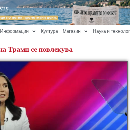
Информации
Култура
Магазин
Наука и технолог
на Трамп се повлекува