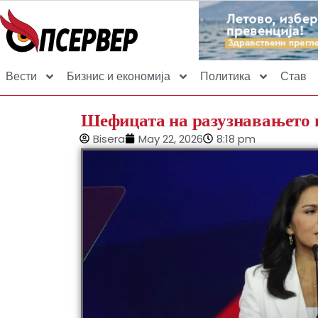
Вести
Бизнис и економија
Политика
Став
Шефицата на разузнавањето 
Bisera
May 22, 2026
8:18 pm