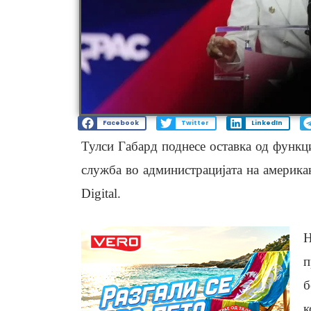
Facebook
Twitter
LinkedIn
Тулси Габард поднесе оставка од функц
служба во администрацијата на америка
Digital.
Н
п
б
к