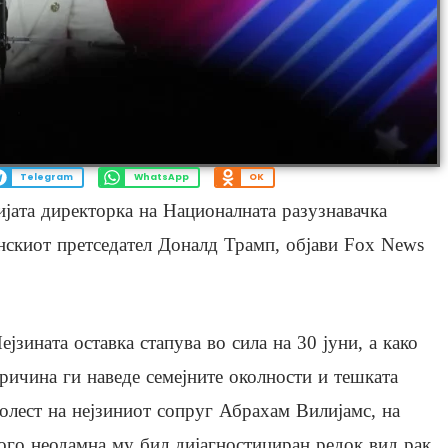
Telegram
WhatsApp
OK
ијата директорка на Националната разузнавачка
нскиот претседател Доналд Трамп, објави Fox News
ејзината оставка стапува во сила на 30 јуни, а како
ричина ги наведе семејните околности и тешката
олест на нејзиниот сопруг Абрахам Вилијамс, на
ого неодамна му бил дијагностициран редок вид рак