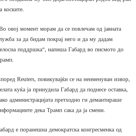
а коските.
Во овој момент морам да се повлечам од јавната
лужба за да бидам покрај него и да му дадам
елосна поддршка“, напиша Габард во писмото до
рамп.
поред Reuters, повикувајќи се на неименуван извор,
елата куќа ја принудила Габард да поднесе оставка,
ако администрацијата претходно ги демантираше
нформациите дека Трамп сака да ја смени.
абард е поранешна демократска конгресменка од