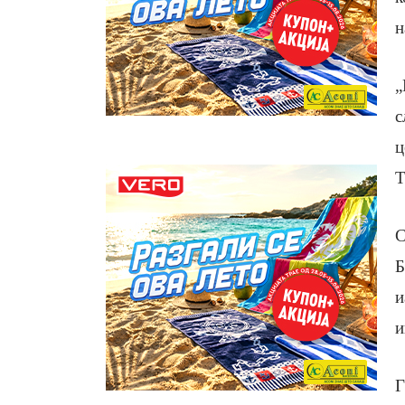
н
„
с
ц
Т
С
Б
и
и
Г