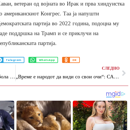
аваи, ветеран од војната во Ирак и прва хиндуистка
о американскиот Конгрес. Таа ја напушти
емократската партија во 2022 година, подоцна му
аде поддршка на Трамп и се приклучи на
епубликанската партија.
Telegram
WhatsApp
OK
СЛЕДНО
СЗО прогласи меѓународна закана од ебола во Конго
„Време е народот да види со свои очи“: САД објавија нови доверливи снимки и документи за НЛО