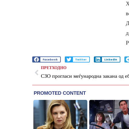
Х
в
Д
д
Р
Facebook
Twitter
LinkedIn
ПРЕТХОДНО