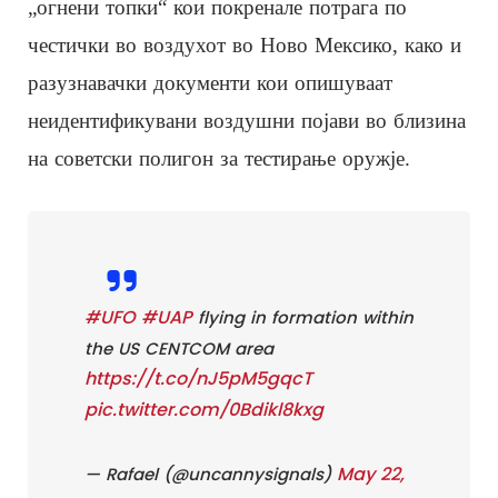
„огнени топки“ кои покренале потрага по
честички во воздухот во Ново Мексико, како и
разузнавачки документи кои опишуваат
неидентификувани воздушни појави во близина
на советски полигон за тестирање оружје.
#UFO
#UAP
flying in formation within
the US CENTCOM area
https://t.co/nJ5pM5gqcT
pic.twitter.com/0Bdikl8kxg
May 22,
— Rafael (@uncannysignals)