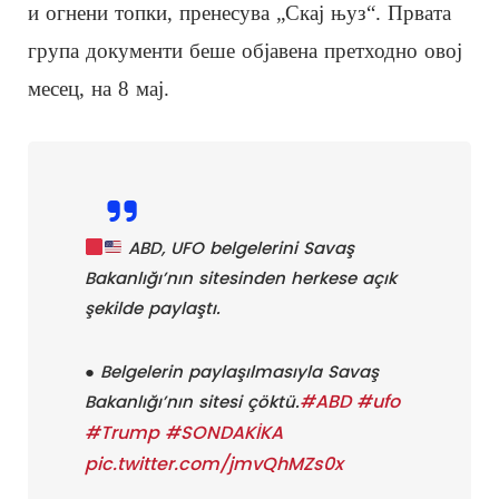
и огнени топки, пренесува „Скај њуз“. Првата
група документи беше објавена претходно овој
месец, на 8 мај.
ABD, UFO belgelerini Savaş
Bakanlığı’nın sitesinden herkese açık
şekilde paylaştı.
● Belgelerin paylaşılmasıyla Savaş
#ABD
#ufo
Bakanlığı’nın sitesi çöktü.
#Trump
#SONDAKİKA
pic.twitter.com/jmvQhMZs0x