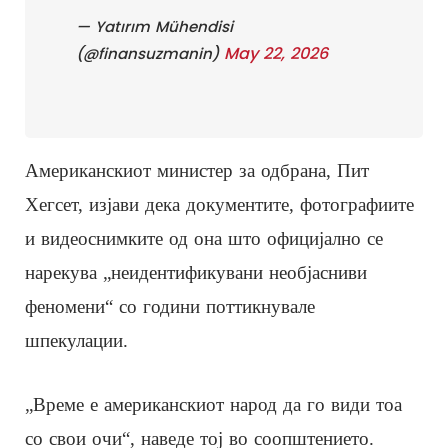
— Yatırım Mühendisi
May 22, 2026
(@finansuzmanin)
Американскиот министер за одбрана, Пит
Хегсет, изјави дека документите, фотографиите
и видеоснимките од она што официјално се
нарекува „неидентификувани необјасниви
феномени“ со години поттикнувале
шпекулации.
„Време е американскиот народ да го види тоа
со свои очи“, наведе тој во соопштението.