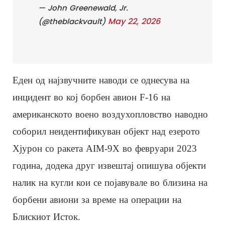
— John Greenewald, Jr.
May 22, 2026
(@theblackvault)
Еден од најзвучните наводи се однесува на
инцидент во кој борбен авион F-16 на
американското воено воздухопловство наводно
соборил неидентификуван објект над езерото
Хјурон со ракета AIM-9X во февруари 2023
година, додека друг извештај опишува објекти
налик на кугли кои се појавувале во близина на
борбени авиони за време на операции на
Блискиот Исток.