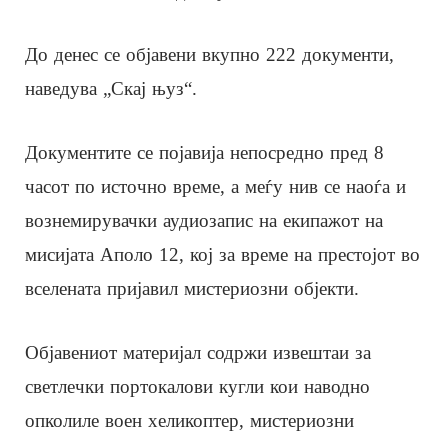
До денес се објавени вкупно 222 документи,
наведува „Скај њуз“.
Документите се појавија непосредно пред 8
часот по источно време, а меѓу нив се наоѓа и
вознемирувачки аудиозапис на екипажот на
мисијата Аполо 12, кој за време на престојот во
вселената пријавил мистериозни објекти.
Објавениот материјал содржи извештаи за
светлечки портокалови кугли кои наводно
опколиле воен хеликоптер, мистериозни