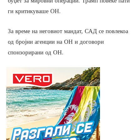
буџет за мировни операции. Трамп повеќе пати
ги критикуваше ОН.
За време на неговиот мандат, САД се повлекоа
од бројни агенции на ОН и договори
спонзорирани од ОН.