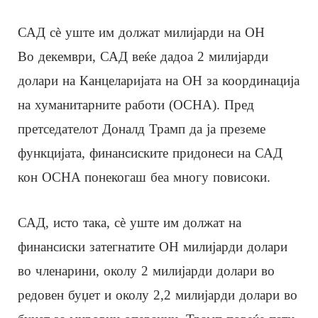
САД сè уште им должат милијарди на ОН
Во декември, САД веќе дадоа 2 милијарди
долари на Канцеларијата на ОН за координација
на хуманитарните работи (OCHA). Пред
претседателот Доналд Трамп да ја преземе
функцијата, финансиските придонеси на САД
кон OCHA понекогаш беа многу повисоки.
САД, исто така, сè уште им должат на
финансиски затегнатите ОН милијарди долари
во членарини, околу 2 милијарди долари во
редовен буџет и околу 2,2 милијарди долари во