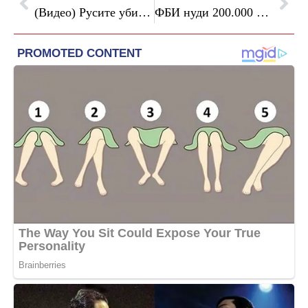
(Видео) Русите убија 24 лица во ужасен напад врз Киев: Кличко прогласи ден на жалост
ФБИ нуди 200.000 долари за поранешна агентка: Ја обвинуваат дека му открила тајна програма на Иран