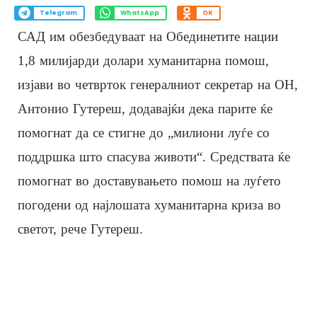
Telegram
WhatsApp
OK
САД им обезбедуваат на Обединетите нации
1,8 милијарди долари хуманитарна помош,
изјави во четврток генералниот секретар на ОН,
Антонио Гутереш, додавајќи дека парите ќе
помогнат да се стигне до „милиони луѓе со
поддршка што спасува животи“. Средствата ќе
помогнат во доставувањето помош на луѓето
погодени од најлошата хуманитарна криза во
светот, рече Гутереш.