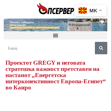
MK
Проектот GREGY и неговата
стратешка важност претставен на
настанот „Енергетска
интерконективност Европа-Египет“
во Каиро