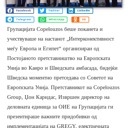
Facebook
Twitter
LinkedIn
Telegram
WhatsApp
OK
Групацијата Copelouzos беше поканета и
учествуваше на настанот „Интерконективност
меѓу Европа и Египет“ организиран од
Постојаното претставништво на Европската
Унија во Каиро и Шведската амбасада, бидејќи
Шведска моментно претседава со Советот на
Европската Унија. Претставникот на Copelouzos
Group, Џон Каридас, Извршен директор на
деловната единица за ОИЕ на Групацијата ги
презентираше важните придобивки од
имплементацијата на GREGY, електричната