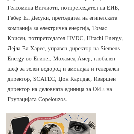
Гелсомина Виглиоти, потпретседател на ЕИБ,
Габер Ел Десуки, претседател на египетската
компанија за електрична енергија, Томас
Крисен, потпретседател HVDC, Hitachi Energy,
Лејла Ел Харес, управен директор на Siemens
Energy во Египет, Мохамед Амер, глобален
шеф за зелен водород и амонијак и генерален
директор, SCATEC, Џон Каридас, Извршен
директор на деловната единица за ОИЕ на
Групацијата Copelouzos.