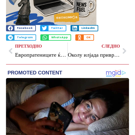
Facebook
Twitter
LinkedIn
Telegram
WhatsApp
OK
ПРЕТХОДНО
СЛЕДНО
Европратениците ќе гласаат за забрана на употреба на технологија за препознавање лица
Околу илјада приврзаници на Кан се приведени во Пенџаб