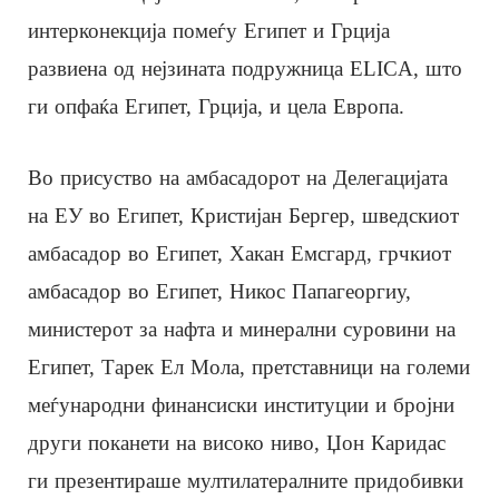
интерконекција помеѓу Египет и Грција
развиена од нејзината подружница ELICA, што
ги опфаќа Египет, Грција, и цела Европа.
Во присуство на амбасадорот на Делегацијата
на ЕУ во Египет, Кристијан Бергер, шведскиот
амбасадор во Египет, Хакан Емсгард, грчкиот
амбасадор во Египет, Никос Папагеоргиу,
министерот за нафта и минерални суровини на
Египет, Тарек Ел Мола, претставници на големи
меѓународни финансиски институции и бројни
други поканети на високо ниво, Џон Каридас
ги презентираше мултилатералните придобивки