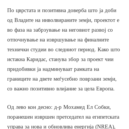
По цврстата и позитивна доверба што ја доби
од Владите на инволвираните земји, проектот е
во фаза на забрзување на неговиот развој со
отпочнување на извршување на финалните
технички студии во следниот период. Како што
истакна Каридас, станува збор за проект чии
придобивки ја надминуваат рамката на
границите на двете меѓусебно поврзани земји,
со важно позитивно влијание за цела Европа.
Од лево кон десно: д-р Мохамед Ел Собки,
поранешен извршен претседател на египетската
управа за нова и обновлива енергија (NREA),