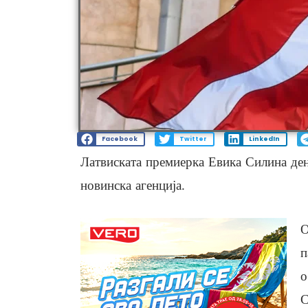
Facebook
Twitter
LinkedIn
Латвиската премиерка Евика Силина дене
новинска агенција.
О
п
о
С