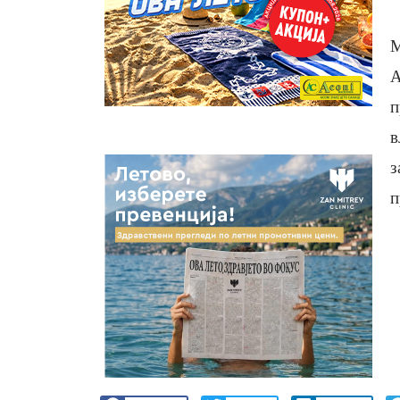
М
А
п
в
з
п