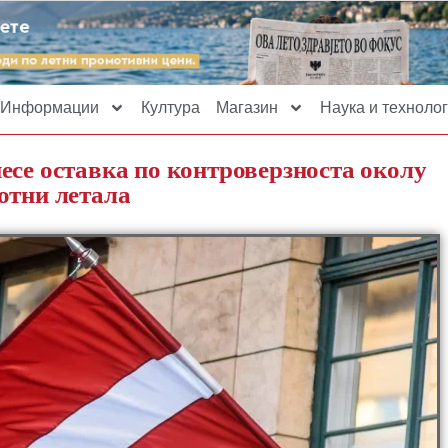
Информации
Култура
Магазин
Наука и технолог
есе оставка по контроверзноста околу
отни летала