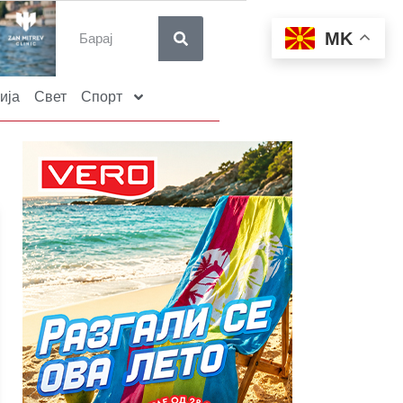
MK
ија
Свет
Спорт