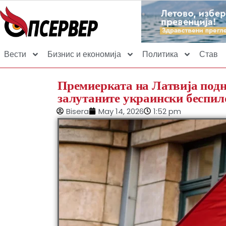
Вести
Бизнис и економија
Политика
Став
Премиерката на Латвија подн
залутаните украински беспил
Bisera
May 14, 2026
1:52 pm