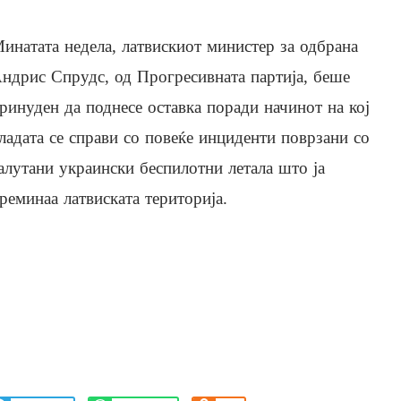
инатата недела, латвискиот министер за одбрана
ндрис Спрудс, од Прогресивната партија, беше
ринуден да поднесе оставка поради начинот на кој
ладата се справи со повеќе инциденти поврзани со
алутани украински беспилотни летала што ја
реминаа латвиската територија.