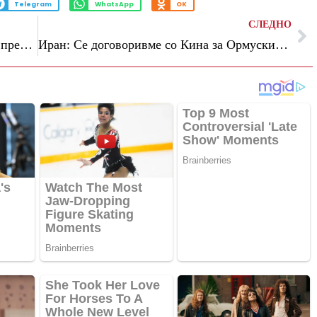
Telegram
WhatsApp
OK
СЛЕДНО
Папата ја критикува Европа: „Да не го предизвикуваме со одбрана наоружувањето“
Иран: Се договоривме со Кина за Ормускиот теснец