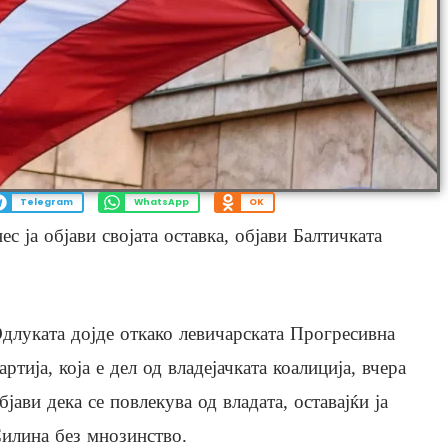
Telegram
WhatsApp
OK
с ја објави својата оставка, објави Балтичката
длуката дојде откако левичарската Прогресивна
артија, која е дел од владејачката коалиција, вчера
бјави дека се повлекува од владата, оставајќи ја
илина без мнозинство.