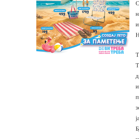
С
н
и
Т
Т
д
и
п
з
ј
Б