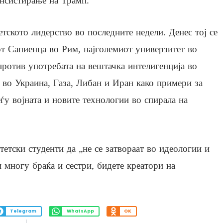
нсистирање на Трамп.
етското лидерство во последните недели. Денес тој се
от Сапиенца во Рим, најголемиот универзитет во
против употребата на вештачка интелигенција во
 во Украина, Газа, Либан и Иран како примери за
ѓу војната и новите технологии во спирала на
етски студенти да „не се затвораат во идеологии и
 многу браќа и сестри, бидете креатори на
Telegram
WhatsApp
OK