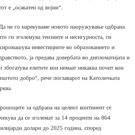
от е „осакатен од војни“.
Да не го нарекуваме новото наоружување одбрана
то ги зголемува тензиите и несигурноста, ги
сиромашува инвестициите во образованието и
дравството, ја предава довербата во дипломатијата и
и збогатува елитите кои немаат никаква почит кон
пштото добро“, рече поглаварот на Католичката
рква.
рошоците за одбрана на целиот континент се
чекува да се зголемат за 14 проценти на 864
илијарди долари до 2025 година, според