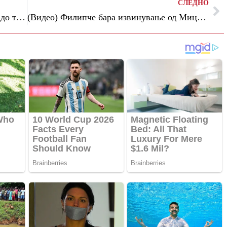
СЛЕДНО
Покрај хартиените, учениците од прво до трето одделение првпат ќе добијат и дигитални свидетелства
(Видео) Филипче бара извинување од Мицкоски