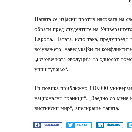
и
Папата се изјасни против насоката на св
обрати пред студентите на Универзитет
Европа. Папата, исто така, предупреди 
војувањето, наведувајќи ги конфликтите
„нечовечката еволуција на односот поме
уништување“.
Ги повика приближно 110.000 универзит
национални граници“. „Заедно со мене и
вистински мир“, апелираше папата.
Facebook
Twitter
LinkedIn