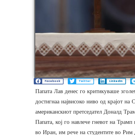
Facebook
Twitter
LinkedIn
Папата Лав денес го критикуваше зголе
достигнаа највисоко ниво од крајот на 
американскиот претседател Доналд Трамп
Папата, кој го навлече гневот на Трамп
во Иран, им рече на студентите во Рим