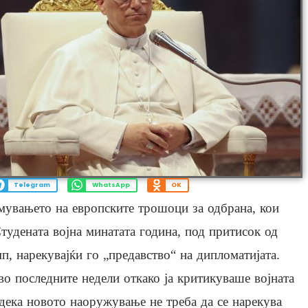
Telegram
WhatsApp
OK
мувањето на европските трошоци за одбрана, кои
Студената војна минатата година, под притисок од
, нарекувајќи го „предавство“ на дипломатијата.
 во последните недели откако ја критикуваше војната
 дека новото наоружување не треба да се нарекува