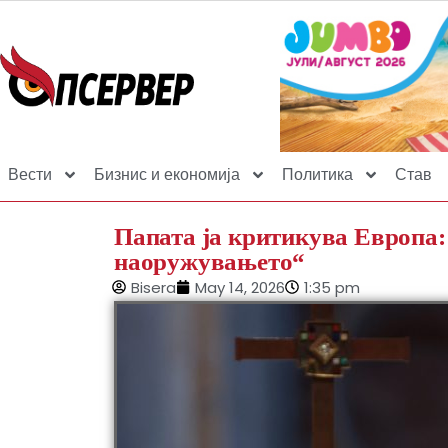
Вести
Бизнис и економија
Политика
Став
Папата ја критикува Европа:
наоружувањето“
Bisera
May 14, 2026
1:35 pm