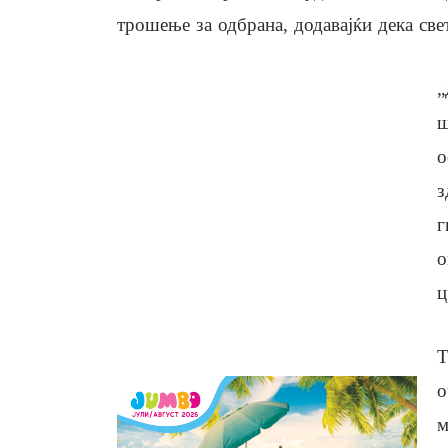
трошење за одбрана, додавајќи дека свет
„
ш
о
з
г
о
ц
Т
о
м