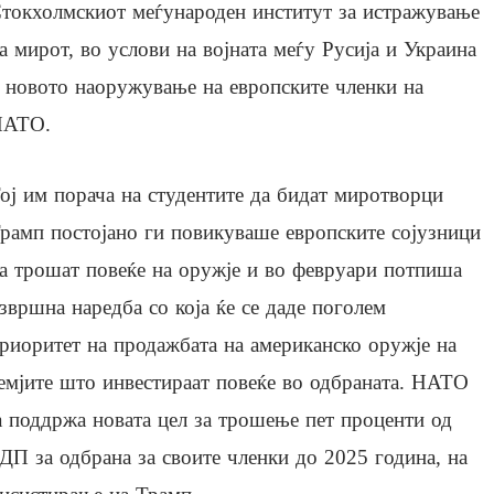
токхолмскиот меѓународен институт за истражување
а мирот, во услови на војната меѓу Русија и Украина
 новото наоружување на европските членки на
НАТО.
ој им порача на студентите да бидат миротворци
рамп постојано ги повикуваше европските сојузници
а трошат повеќе на оружје и во февруари потпиша
звршна наредба со која ќе се даде поголем
риоритет на продажбата на американско оружје на
емјите што инвестираат повеќе во одбраната. НАТО
а поддржа новата цел за трошење пет проценти од
ДП за одбрана за своите членки до 2025 година, на