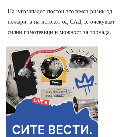
На југозападот постои зголемен ризик од
пожари, а на истокот од САД се очекуваат
силни грмотевици и можност за торнада.