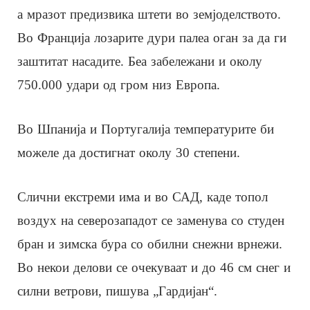
а мразот предизвика штети во земјоделството.
Во Франција лозарите дури палеа оган за да ги
заштитат насадите. Беа забележани и околу
750.000 удари од гром низ Европа.
Во Шпанија и Португалија температурите би
можеле да достигнат околу 30 степени.
Слични екстреми има и во САД, каде топол
воздух на северозападот се заменува со студен
бран и зимска бура со обилни снежни врнежи.
Во некои делови се очекуваат и до 46 см снег и
силни ветрови, пишува „Гардијан“.