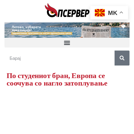
MK
По студениот бран, Европа се
соочува со нагло затоплување