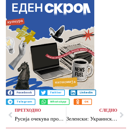
Facebook
Twitter
LinkedIn
Telegram
WhatsApp
OK
ПРЕТХОДНО
СЛЕДНО
Русија очекува продолжување на мировните преговори за Украина, ги повика САД да се вклучат
Зеленски: Украинските напади сериозно ја погодија руската нафтена индустрија