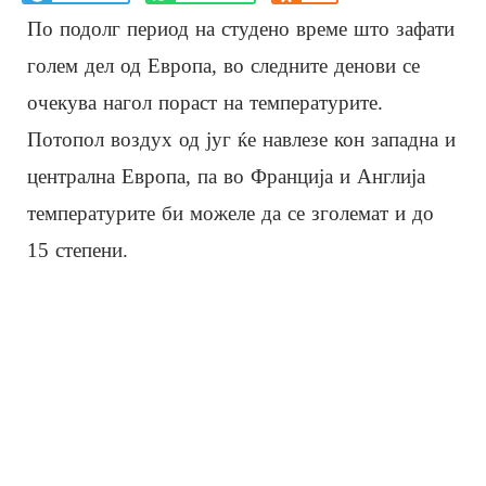
По подолг период на студено време што зафати
голем дел од Европа, во следните денови се
очекува нагол пораст на температурите.
Потопол воздух од југ ќе навлезе кон западна и
централна Европа, па во Франција и Англија
температурите би можеле да се зголемат и до
15 степени.