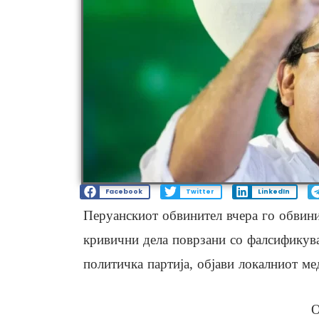
Facebook
Twitter
LinkedIn
Перуанскиот обвинител вчера го обвини
кривични дела поврзани со фалсификув
политичка партија, објави локалниот м
О