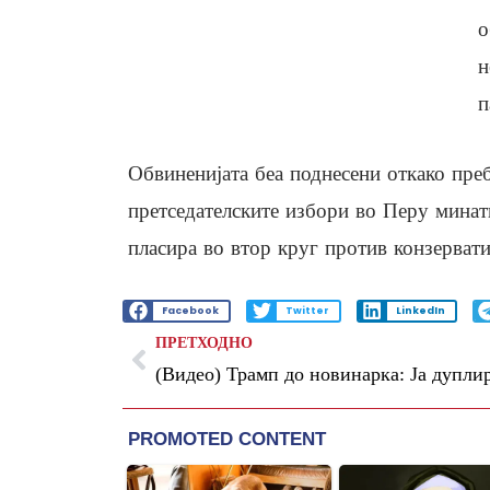
о
н
п
Обвиненијата беа поднесени откако преб
претседателските избори во Перу минат
пласира во втор круг против конзерва
Facebook
Twitter
LinkedIn
ПРЕТХОДНО