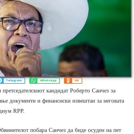
Telegram
WhatsApp
OK
 претседателскиот кандидат Роберто Санчез за
ање документи и финансиски извештаи за неговата
едиум RPP.
бвинителот побара Санчез да биде осуден на пет