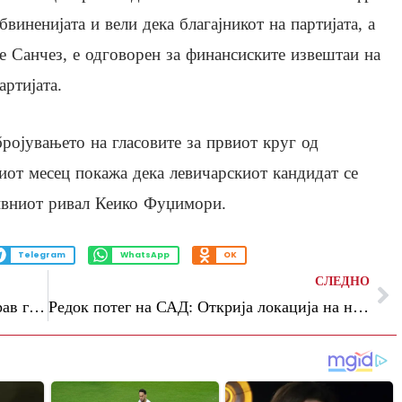
бвиненијата и вели дека благајникот на партијата, а
е Санчез, е одговорен за финансиските извештаи на
артијата.
ројувањето на гласовите за првиот круг од
иот месец покажа дека левичарскиот кандидат се
тивниот ривал Кеико Фуџимори.
Telegram
WhatsApp
OK
СЛЕДНО
(Видео) Трамп до новинарка: Ја дуплирав големината на балската сала, глупава личност
Редок потег на САД: Открија локација на нуклеарна подморница, дали е ова порака до Иран?