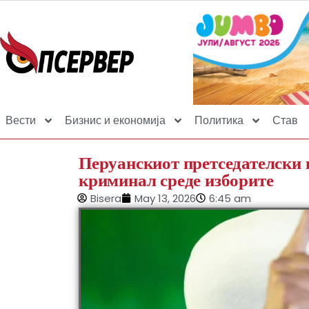
Вести
Бизнис и економија
Политика
Став
Перуанскиот претседателски 
криминал среде изборите
Bisera
May 13, 2026
6:45 am