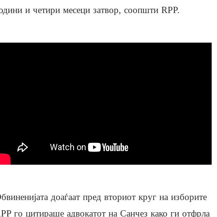
одини и четири месеци затвор, соопшти RPP.
бвиненијата доаѓаат пред вториот круг на изборите
PP го цитираше адвокатот на Санчез како ги отфрла