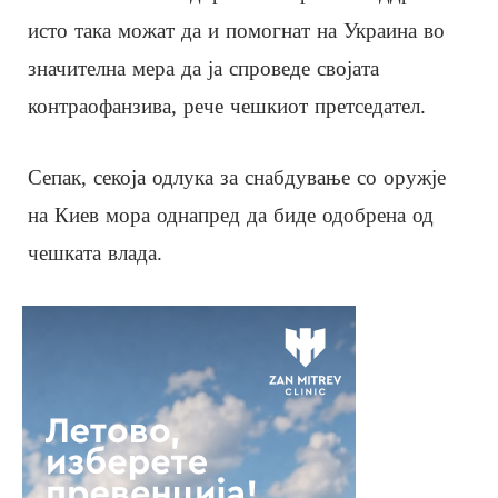
исто така можат да и помогнат на Украина во
значителна мера да ја спроведе својата
контраофанзива, рече чешкиот претседател.
Сепак, секоја одлука за снабдување со оружје
на Киев мора однапред да биде одобрена од
чешката влада.