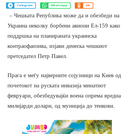
Telegram
WhatsApp
OK
– Чешката Република може да и обезбеди на
Украина неколку борбени авиони Ел-159 како
поддршка на планираната украинска
контраофанзива, изјави денеска чешкиот
претседател Петр Павел.
Прага е меѓу најверните сојузници на Киев од
почетокот на руската инвазија минатиот
февруари, обезбедувајќи воена опрема вредна
милијарди долари, од муниција до тенкови.