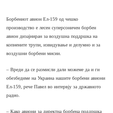
Борбениот авион Ел-159 од чешко
производство е лесен суперсоничен борбен
авион дизајниран за воздушна поддршка на
копнените трупи, извидување и делумно и за
воздушни борбени мисии.
– Вреди да се размисли дали можеме да и ги
обезбедиме на Украина нашите борбени авиони
Ел-159, рече Павел во интервју за државното
радио.
– Како авиони за директна борбена поддршка