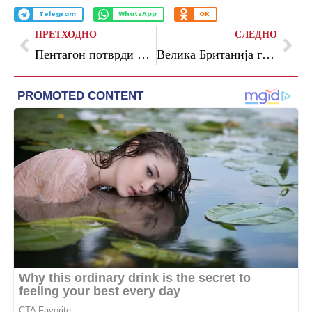
Telegram
WhatsApp
OK
ПРЕТХОДНО
СЛЕДНО
Пентагон потврди дека Украина ја соборила руската суперсонична ракета „Кинжал“
Велика Британија го крши ветувањето дека ќе ги отстрани сите европски закони до крајот на 2023 година