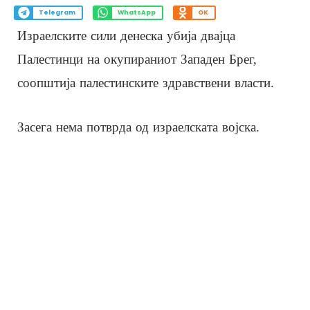
Telegram
WhatsApp
OK
Израелските сили денеска убија двајца
Палестинци на окупираниот Западен Брег,
соопштија палестинските здравствени власти.
Засега нема потврда од израелската војска.