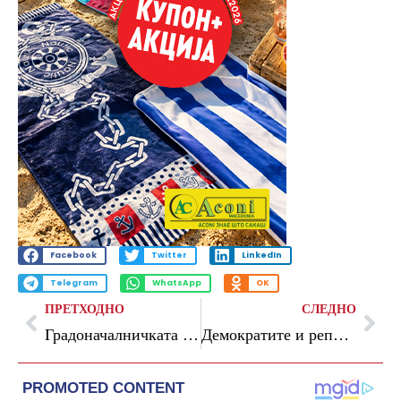
Facebook
Twitter
LinkedIn
Telegram
WhatsApp
OK
ПРЕТХОДНО
СЛЕДНО
Градоначалничката на Чикаго прогласи вонредна состојба поради мигрантите
Демократите и републиканците не се договорија за лимитот на долгот, САД под закана од технички банкрот