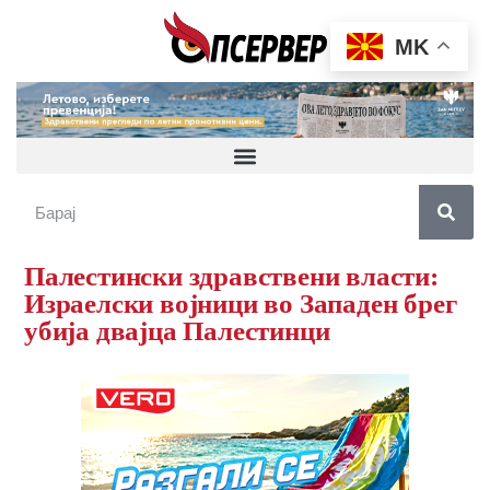
MK
Палестински здравствени власти:
Израелски војници во Западен брег
убија двајца Палестинци