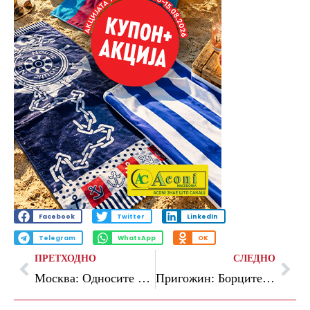
Facebook
Twitter
LinkedIn
Telegram
WhatsApp
OK
ПРЕТХОДНО
СЛЕДНО
Москва: Односите со САД се на работ на отворен вооружен конфликт
Пригожин: Борците на Вагнер се повлекуваат од Бахмут на 10 мај