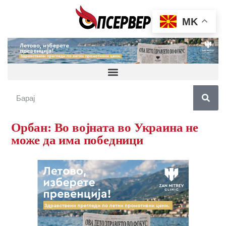
MK
Орбан: Во војната во Украина не
може да има победници