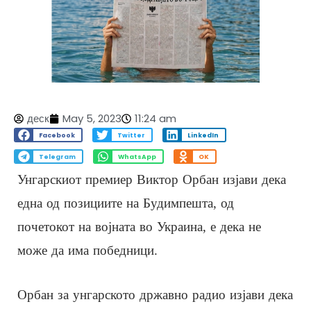
деск
May 5, 2023
11:24 am
Facebook
Twitter
LinkedIn
Telegram
WhatsApp
OK
Унгарскиот премиер Виктор Орбан изјави дека
една од позициите на Будимпешта, од
почетокот на војната во Украина, е дека не
може да има победници.
Орбан за унгарското државно радио изјави дека