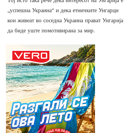
Тој исто така рече дека интересот на Унгарија е
„успешна Украина“ и дека етничките Унгарци
кои живеат во соседна Украина прават Унгарија
да биде уште помотивирана за мир.