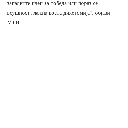
западните идеи за победа или пораз се
всушност „лажна воена дихотомија“, објави
МТИ.