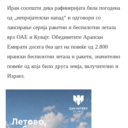
Иран соопшти дека рафинеријата била погодена
од „непријателски напад“ и одговори со
лансирање серија ракетни и беспилотни летала
врз ОАЕ и Кувајт. Обединетите Арапски
Емирати досега беа цел на повеќе од 2.800
ирански беспилотни летала и ракети, значително
повеќе од која било друга земја, вклучително и
Израел.