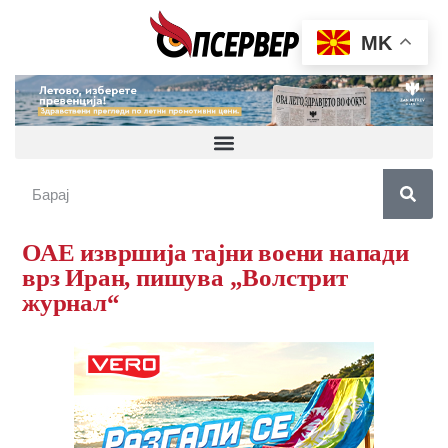
MK
ОАЕ извршија тајни воени напади
врз Иран, пишува „Волстрит
журнал“