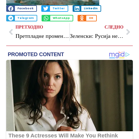
Facebook
Twitter
LinkedIn
Telegram
WhatsApp
OK
ПРЕТХОДНО
СЛЕДНО
Претпладне променливо облачно, попладне краткотраен пороен дожд, грмежи и засилен ветер
Зеленски: Русија нема намера да ја заврши војната, се подготвуваме за нови напади