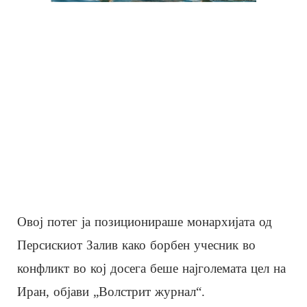
Овој потег ја позиционираше монархијата од
Персискиот Залив како борбен учесник во
конфликт во кој досега беше најголемата цел на
Иран, објави „Волстрит журнал“.