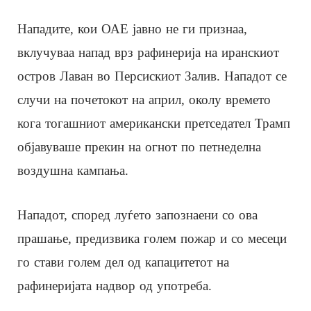
Нападите, кои ОАЕ јавно не ги признаа,
вклучуваа напад врз рафинерија на иранскиот
остров Лаван во Персискиот Залив. Нападот се
случи на почетокот на април, околу времето
кога тогашниот американски претседател Трамп
објавуваше прекин на огнот по петнеделна
воздушна кампања.
Нападот, според луѓето запознаени со ова
прашање, предизвика голем пожар и со месеци
го стави голем дел од капацитетот на
рафинеријата надвор од употреба.