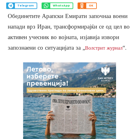
Telegram
WhatsApp
OK
Обединетите Арапски Емирати започнаа воени
напади врз Иран, трансформирајќи се од цел во
активен учесник во војната, изјавија извори
запознаени со ситуацијата за „
“.
Волстрит журнал